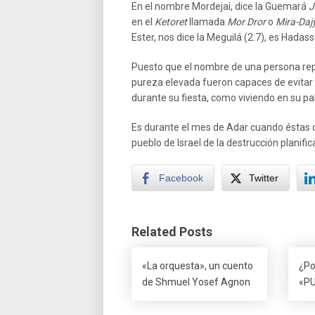
En el nombre Mordejai, dice la Guemará
J
en el
Ketoret
llamada
Mor Dror
o
Mira-Daj
Ester, nos dice la Meguilá (2:7), es Hadassa
Puesto que el nombre de una persona repr
pureza elevada fueron capaces de evitar l
durante su fiesta, como viviendo en su pal
Es durante el mes de Adar cuando éstas c
pueblo de Israel de la destrucción planif
Facebook
Twitter
Related Posts
«La orquesta», un cuento
¿Po
de Shmuel Yosef Agnon
«P