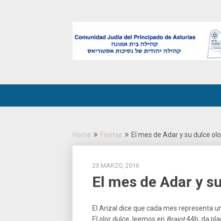
Skip
to
content
Home
Fiestas
El mes de Adar y su dulce ol
23 MARZO, 2016
El mes de Adar y s
El Arizal dice que cada mes representa un
El olor dulce, leemos en
Brajot
44b, da pla