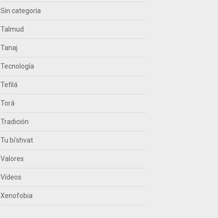
Sin categoría
Talmud
Tanaj
Tecnología
Tefilá
Torá
Tradición
Tu bi'shvat
Valores
Vídeos
Xenofobia