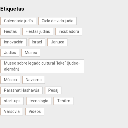
Etiquetas
Calendario judío
Ciclo de vida judía
Fiestas
Fiestas judías
incubadora
innovación
Israel
Januca
Judíos
Museo
Museo sobre legado cultural "ieke" (judeo-
alemán)
Música
Nazismo
Parashat Hashavúa
Pesaj
start-ups
tecnología
Tehilim
Varsovia
Videos