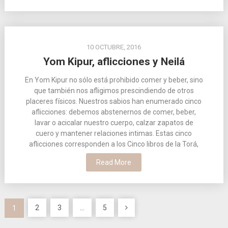
10 OCTUBRE, 2016
Yom Kipur, aflicciones y Neilá
En Yom Kipur no sólo está prohibido comer y beber, sino
que también nos afligimos prescindiendo de otros
placeres físicos. Nuestros sabios han enumerado cinco
aflicciones: debemos abstenernos de comer, beber,
lavar o acicalar nuestro cuerpo, calzar zapatos de
cuero y mantener relaciones intimas. Estas cinco
aflicciones corresponden a los Cinco libros de la Torá,
Read More
Paginación
2
3
…
5
1
de