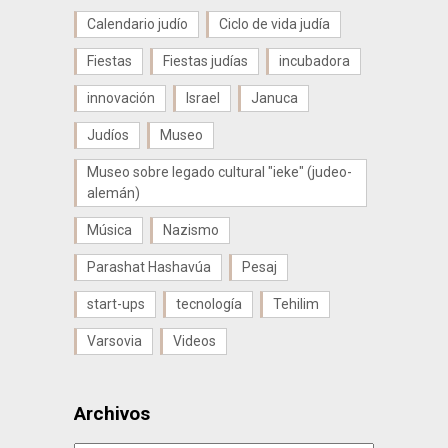
Calendario judío
Ciclo de vida judía
Fiestas
Fiestas judías
incubadora
innovación
Israel
Januca
Judíos
Museo
Museo sobre legado cultural "ieke" (judeo-
alemán)
Música
Nazismo
Parashat Hashavúa
Pesaj
start-ups
tecnología
Tehilim
Varsovia
Videos
Archivos