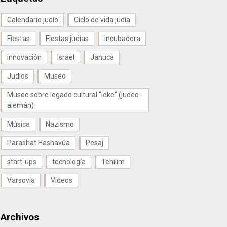
Calendario judío
Ciclo de vida judía
Fiestas
Fiestas judías
incubadora
innovación
Israel
Januca
Judíos
Museo
Museo sobre legado cultural "ieke" (judeo-
alemán)
Música
Nazismo
Parashat Hashavúa
Pesaj
start-ups
tecnología
Tehilim
Varsovia
Videos
Archivos