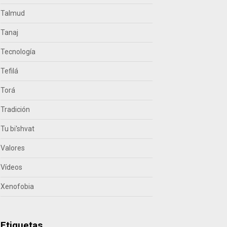
Talmud
Tanaj
Tecnología
Tefilá
Torá
Tradición
Tu bi'shvat
Valores
Vídeos
Xenofobia
Etiquetas