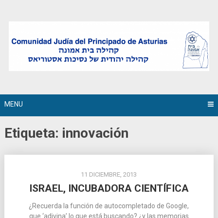
Skip
to
content
MENU
Etiqueta:
innovación
11 DICIEMBRE, 2013
ISRAEL, INCUBADORA CIENTÍFICA
¿Recuerda la función de autocompletado de Google,
que ‘adivina’ lo que está buscando? ¿y las memorias