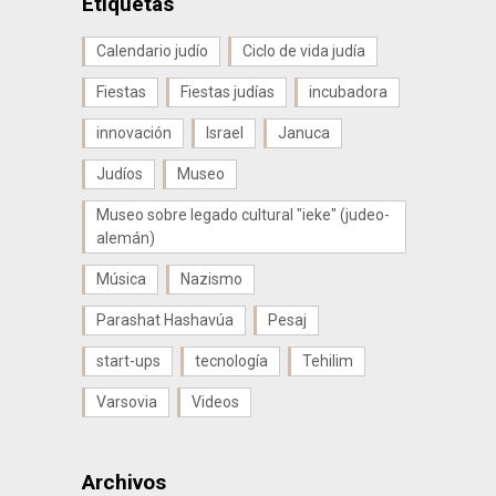
Etiquetas
Calendario judío
Ciclo de vida judía
Fiestas
Fiestas judías
incubadora
innovación
Israel
Januca
Judíos
Museo
Museo sobre legado cultural "ieke" (judeo-
alemán)
Música
Nazismo
Parashat Hashavúa
Pesaj
start-ups
tecnología
Tehilim
Varsovia
Videos
Archivos