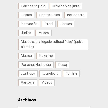
Calendario judío
Ciclo de vida judía
Fiestas
Fiestas judías
incubadora
innovación
Israel
Januca
Judíos
Museo
Museo sobre legado cultural "ieke" (judeo-
alemán)
Música
Nazismo
Parashat Hashavúa
Pesaj
start-ups
tecnología
Tehilim
Varsovia
Videos
Archivos