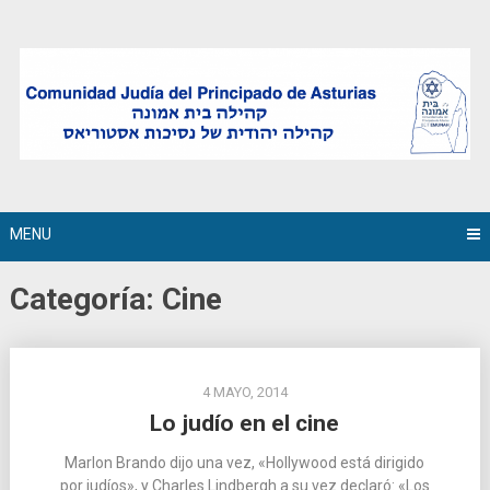
Skip
to
content
MENU
Categoría:
Cine
4 MAYO, 2014
Lo judío en el cine
Marlon Brando dijo una vez, «Hollywood está dirigido
por judíos», y Charles Lindbergh a su vez declaró: «Los