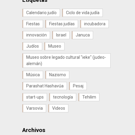
Calendario judío
Ciclo de vida judía
Fiestas
Fiestas judías
incubadora
innovación
Israel
Januca
Judíos
Museo
Museo sobre legado cultural "ieke" (judeo-
alemán)
Música
Nazismo
Parashat Hashavúa
Pesaj
start-ups
tecnología
Tehilim
Varsovia
Videos
Archivos