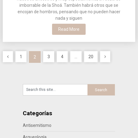
imborrable de la Shoá. También habrá otros que se
encojan de hombros, pensando que no pueden hacer
nada y siguen
Read More
Paginación
1
3
4
…
20
2
de
entradas
Categorías
Antisemitismo
Arqueología