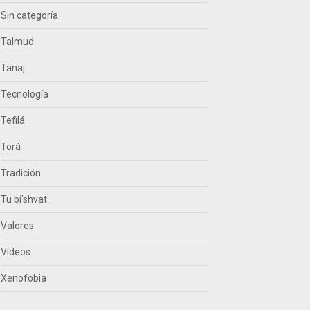
Sin categoría
Talmud
Tanaj
Tecnología
Tefilá
Torá
Tradición
Tu bi'shvat
Valores
Vídeos
Xenofobia