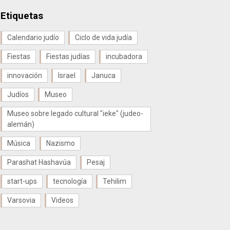
Etiquetas
Calendario judío
Ciclo de vida judía
Fiestas
Fiestas judías
incubadora
innovación
Israel
Januca
Judíos
Museo
Museo sobre legado cultural "ieke" (judeo-
alemán)
Música
Nazismo
Parashat Hashavúa
Pesaj
start-ups
tecnología
Tehilim
Varsovia
Videos