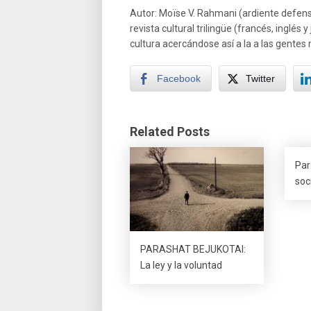
Autor: Moïse V. Rahmani (ardiente defenso
revista cultural trilingüe (francés, inglé
cultura acercándose así a la a las gentes m
Facebook
Twitter
Related Posts
Par
soc
PARASHAT BEJUKOTAI:
La ley y la voluntad