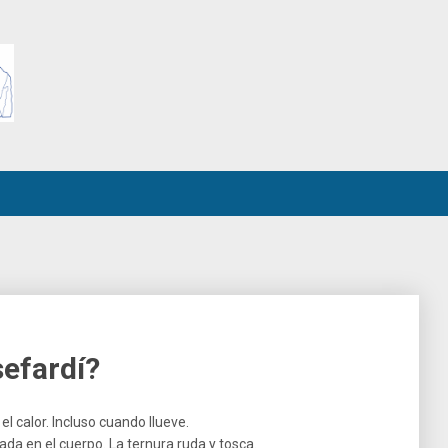
sefardí?
 el calor. Incluso cuando llueve.
avada en el cuerpo. La ternura ruda y tosca.