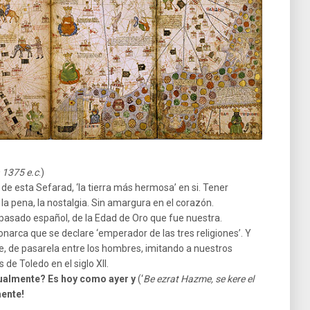
 1375 e.c
.)
de esta Sefarad, ‘la tierra más hermosa’ en si. Tener
la pena, la nostalgia. Sin amargura en el corazón.
 pasado español, de la Edad de Oro que fue nuestra.
narca que se declare ‘emperador de las tres religiones’. Y
nte, de pasarela entre los hombres, imitando a nuestros
de Toledo en el siglo XII.
tualmente?
Es hoy como ayer y
(‘
Be ezrat Hazme, se kere el
ente!