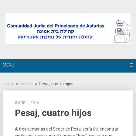
Skip
to
content
MENU
Home
Fiestas
Pesaj, cuatro hijos
8 ABRIL, 2016
Pesaj, cuatro hijos
A tres semanas del Seder de Pesaj sería útil encontrar
simbología vinculada al número “tres”. Excepto que