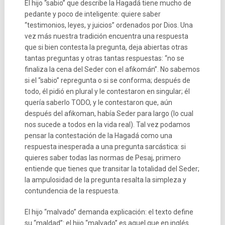
El hijo “sabio” que describe la Hagadá tiene mucho de
pedante y poco de inteligente: quiere saber
“testimonios, leyes, y juicios” ordenados por Dios. Una
vez más nuestra tradición encuentra una respuesta
que si bien contesta la pregunta, deja abiertas otras
tantas preguntas y otras tantas respuestas: “no se
finaliza la cena del Seder con el afikomán”. No sabemos
si el “sabio” repregunta o si se conforma; después de
todo, él pidió en plural y le contestaron en singular; él
quería saberlo TODO, y le contestaron que, aún
después del afikoman, había Seder para largo (lo cual
nos sucede a todos en la vida real). Tal vez podamos
pensar la contestación de la Hagadá como una
respuesta inesperada a una pregunta sarcástica: si
quieres saber todas las normas de Pesaj, primero
entiende que tienes que transitar la totalidad del Seder;
la ampulosidad de la pregunta resalta la simpleza y
contundencia de la respuesta.
El hijo “malvado” demanda explicación: el texto define
su “maldad”: el hijo “malvado” es aquel que en inglés