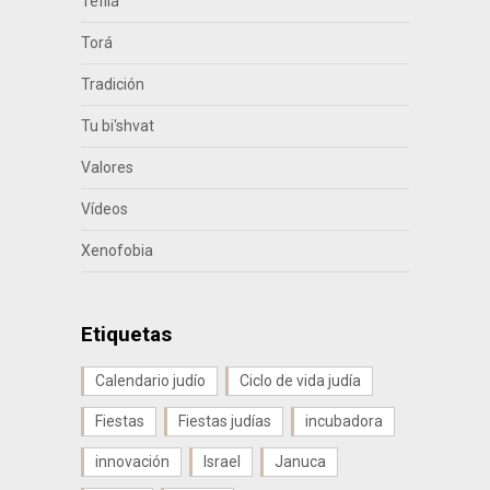
Tefilá
Torá
Tradición
Tu bi'shvat
Valores
Vídeos
Xenofobia
Etiquetas
Calendario judío
Ciclo de vida judía
Fiestas
Fiestas judías
incubadora
innovación
Israel
Januca