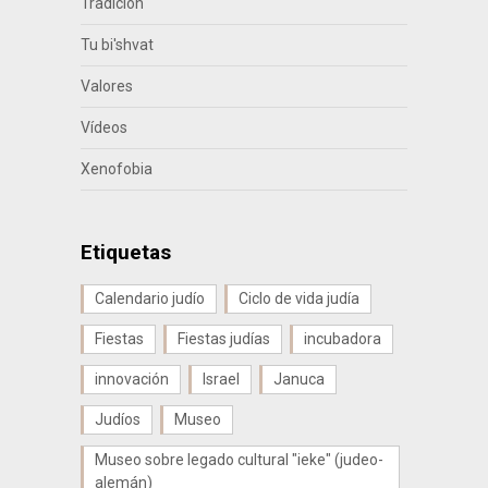
Tradición
Tu bi'shvat
Valores
Vídeos
Xenofobia
Etiquetas
Calendario judío
Ciclo de vida judía
Fiestas
Fiestas judías
incubadora
innovación
Israel
Januca
Judíos
Museo
Museo sobre legado cultural "ieke" (judeo-
alemán)