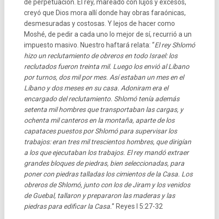
de perpetuación. El rey, mareado con lujos y excesos,
creyó que Dios mora allí donde hay obras faraónicas,
desmesuradas y costosas. Y lejos de hacer como
Moshé, de pedir a cada uno lo mejor de sí, recurrió a un
impuesto masivo. Nuestro haftará relata: “
El rey Shlomó
hizo un reclutamiento de obreros en todo Israel: los
reclutados fueron treinta mil. Luego los envió al Líbano
por turnos, dos mil por mes. Así estaban un mes en el
Líbano y dos meses en su casa. Adoniram era el
encargado del reclutamiento. Shlomó tenía además
setenta mil hombres que transportaban las cargas, y
ochenta mil canteros en la montaña, aparte de los
capataces puestos por Shlomó para supervisar los
trabajos: eran tres mil trescientos hombres, que dirigían
a los que ejecutaban los trabajos. El rey mandó extraer
grandes bloques de piedras, bien seleccionadas, para
poner con piedras talladas los cimientos de la Casa. Los
obreros de Shlomó, junto con los de Jiram y los venidos
de Guebal, tallaron y prepararon las maderas y las
piedras para edificar la Casa.
” Reyes I 5:27-32