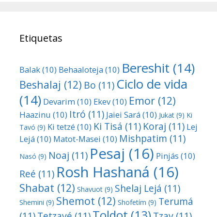
Etiquetas
Bereshit
(14)
Balak
(10)
Behaaloteja
(10)
Ciclo de vida
Beshalaj
(12)
Bo
(11)
(14)
Emor
(12)
Devarim
(10)
Ekev
(10)
Itró
(11)
Haazinu
(10)
Jaiei Sará
(10)
Jukat
(9)
Ki
Ki Tisá
(11)
Koraj
(11)
Ki tetzé
(10)
Lej
Tavó
(9)
Mishpatim
(11)
Lejá
(10)
Matot-Masei
(10)
Pesaj
(16)
Noaj
(11)
Pinjás
(10)
Nasó
(9)
Rosh Hashaná
(16)
Reé
(11)
Shabat
(12)
Shelaj Lejá
(11)
Shavuot
(9)
Shemot
(12)
Terumá
Shemini
(9)
Shofetím
(9)
Toldot
(13)
(11)
Tetzavé
(11)
Tzav
(11)