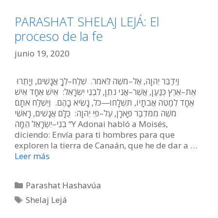
PARASHAT SHELAJ LEJÁ: El
proceso de la fe
junio 19, 2020
וַיְדַבֵּר יְהוָה, אֶל–מֹשֶׁה לֵּאמֹר. שְׁלַח–לְךָ אֲנָשִׁים, וְיָתֻרוּ
אֶת–אֶרֶץ כְּנַעַן, אֲשֶׁר–אֲנִי נֹתֵן, לִבְנֵי יִשְׂרָאֵל: אִישׁ אֶחָד אִישׁ
אֶחָד לְמַטֵּה אֲבֹתָיו, תִּשְׁלָחוּ—כֹּל, נָשִׂיא בָהֶם. וַיִּשְׁלַח אֹתָם
מֹשֶׁה מִמִּדְבַּר פָּארָן, עַל–פִּי יְהוָה: כֻּלָּם אֲנָשִׁים, רָאשֵׁי
בְנֵי–יִשְׂרָאֵל הֵמָּה “Y Adonai habló a Moisés,
diciendo: Envía para ti hombres para que
exploren la tierra de Canaán, que he de dar a …
Leer más
Categorías
Parashat Hashavúa
Etiquetas
Shelaj Lejá