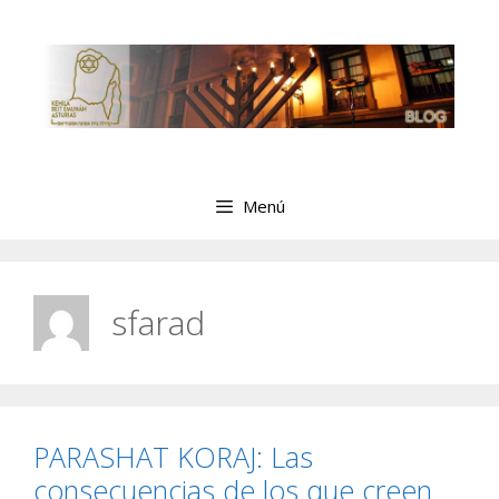
Saltar
al
contenido
Menú
sfarad
PARASHAT KORAJ: Las
consecuencias de los que creen