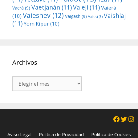
Vaetjanán
(11)
Vaiejí
(11)
Vaierá
Vaerá
(9)
Vaieshev
(12)
Vaishlaj
(10)
Vaigash
(9)
Vaikrá
(8)
(11)
Yom Kipur
(10)
Archivos
Archivos
Facebo
Twit
In
Aviso Legal
Política de Privacidad
Política de Cookies