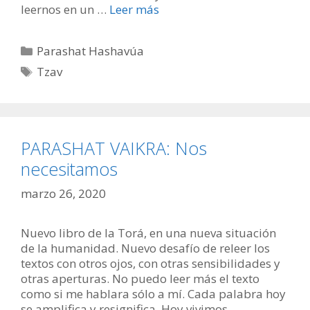
leernos en un …
Leer más
Categorías
Parashat Hashavúa
Etiquetas
Tzav
PARASHAT VAIKRA: Nos
necesitamos
marzo 26, 2020
Nuevo libro de la Torá, en una nueva situación
de la humanidad. Nuevo desafío de releer los
textos con otros ojos, con otras sensibilidades y
otras aperturas. No puedo leer más el texto
como si me hablara sólo a mí. Cada palabra hoy
se amplifica y resignifica. Hoy vivimos