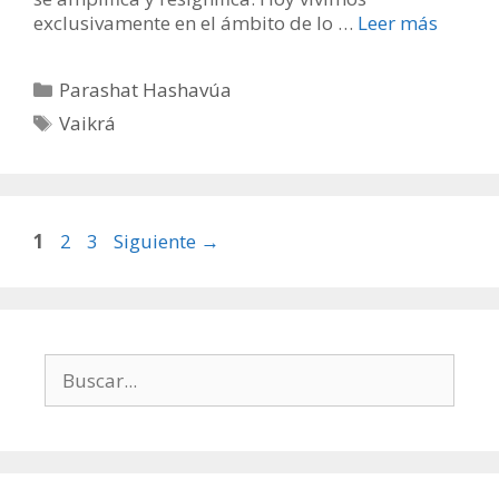
exclusivamente en el ámbito de lo …
Leer más
Categorías
Parashat Hashavúa
Etiquetas
Vaikrá
Página
Página
Página
1
2
3
Siguiente
→
Buscar: