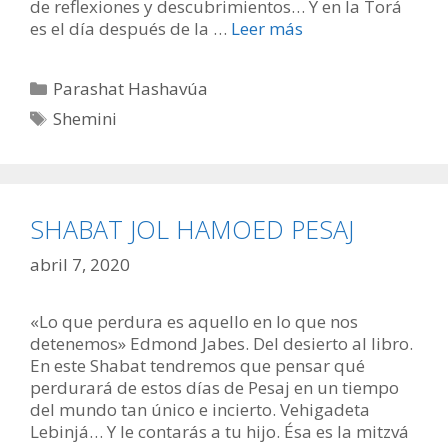
de reflexiones y descubrimientos… Y en la Torá
es el día después de la …
Leer más
Categorías
Parashat Hashavúa
Etiquetas
Shemini
SHABAT JOL HAMOED PESAJ
abril 7, 2020
«Lo que perdura es aquello en lo que nos
detenemos» Edmond Jabes. Del desierto al libro.
En este Shabat tendremos que pensar qué
perdurará de estos días de Pesaj en un tiempo
del mundo tan único e incierto. Vehigadeta
Lebinjá… Y le contarás a tu hijo. Ésa es la mitzvá