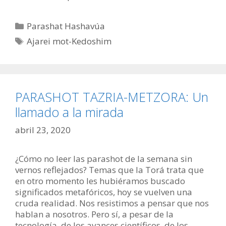
Categorías
Parashat Hashavúa
Etiquetas
Ajarei mot-Kedoshim
PARASHOT TAZRIA-METZORA: Un
llamado a la mirada
abril 23, 2020
¿Cómo no leer las parashot de la semana sin
vernos reflejados? Temas que la Torá trata que
en otro momento les hubiéramos buscado
significados metafóricos, hoy se vuelven una
cruda realidad. Nos resistimos a pensar que nos
hablan a nosotros. Pero sí, a pesar de la
tecnología, de los avances científicos, de los