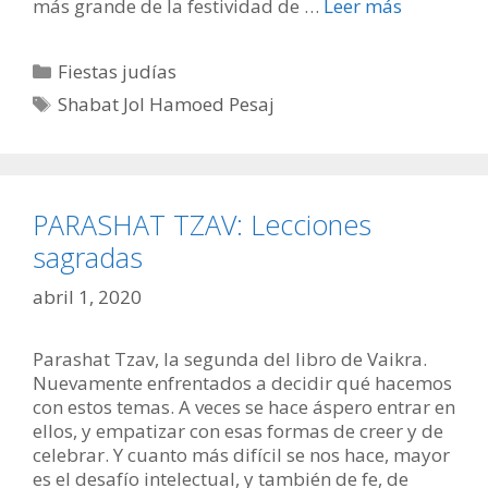
más grande de la festividad de …
Leer más
Categorías
Fiestas judías
Etiquetas
Shabat Jol Hamoed Pesaj
PARASHAT TZAV: Lecciones
sagradas
abril 1, 2020
Parashat Tzav, la segunda del libro de Vaikra.
Nuevamente enfrentados a decidir qué hacemos
con estos temas. A veces se hace áspero entrar en
ellos, y empatizar con esas formas de creer y de
celebrar. Y cuanto más difícil se nos hace, mayor
es el desafío intelectual, y también de fe, de