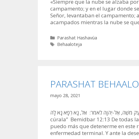
«Siempre que la nube se alzaba por 
campamento; y en el lugar donde se 
Señor, levantaban el campamento; a
acampados mientras la nube se qu
Categorías
Parashat Hashavúa
Etiquetas
Behaaloteja
PARASHAT BEHAALOTE
mayo 28, 2021
וַיִּצְעַק מֹשֶׁה, אֶל-יְהוָה לֵאמֹר: אֵל, נָא רְפָא נָא לָהּ “Y Moshé gritó a Dios diciendo: Dios, po
cúrala” Bemidbar 12:13 De todas la
puedo más que detenerme en este r
enfermedad terminal. Y ante la des