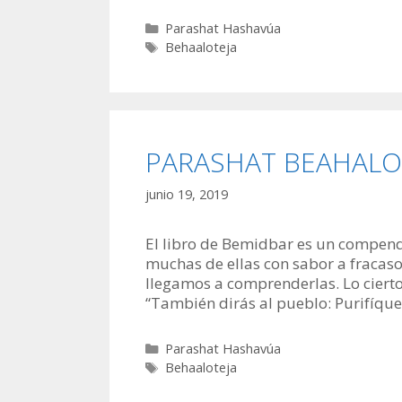
Categorías
Parashat Hashavúa
Etiquetas
Behaaloteja
PARASHAT BEAHALOTE
junio 19, 2019
El libro de Bemidbar es un compendio
muchas de ellas con sabor a fracaso,
llegamos a comprenderlas. Lo cierto
“También dirás al pueblo: Purifíq
Categorías
Parashat Hashavúa
Etiquetas
Behaaloteja