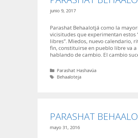
junio 9, 2017
Parashat Behaalotjá como la mayoría
vicisitudes que experimentan estos 
libres”. Miedos, nuevo calendario, 
fin, constituirse en pueblo libre va
hablando de cambio. El cambio su
Categorías
Parashat Hashavúa
Etiquetas
Behaaloteja
PARASHAT BEHAALOTJÁ:
mayo 31, 2016