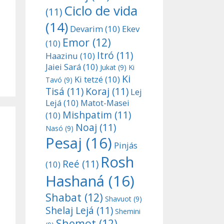
Ciclo de vida
(11)
(14)
Devarim
(10)
Ekev
Emor
(12)
(10)
Itró
(11)
Haazinu
(10)
Jaiei Sará
(10)
Jukat
(9)
Ki
Ki
Ki tetzé
(10)
Tavó
(9)
Tisá
(11)
Koraj
(11)
Lej
Lejá
(10)
Matot-Masei
Mishpatim
(11)
(10)
Noaj
(11)
Nasó
(9)
Pesaj
(16)
Pinjás
Rosh
Reé
(11)
(10)
Hashaná
(16)
Shabat
(12)
Shavuot
(9)
Shelaj Lejá
(11)
Shemini
Shemot
(12)