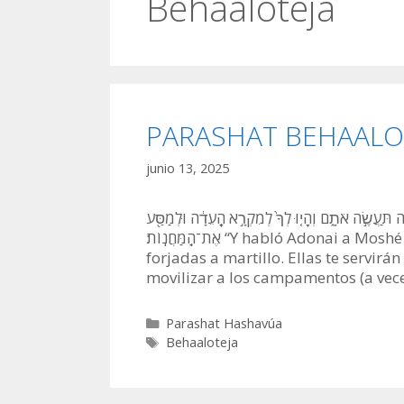
Behaaloteja
PARASHAT BEHAALOTE
junio 13, 2025
֖ה תַּעֲשֶׂ֣ה אֹתָ֑ם וְהָי֤וּ לְךָ֙ לְמִקְרָ֣א הָֽעֵדָ֔ה וּלְמַסַּ֖ע
אֶת־הַֽמַּחֲנֽוֹת׃ “Y habló Adonai a Moshé diciendo: -Manda hacer dos trompetas de plata,
forjadas a martillo. Ellas te servir
movilizar a los campamentos (a vec
Categorías
Parashat Hashavúa
Etiquetas
Behaaloteja