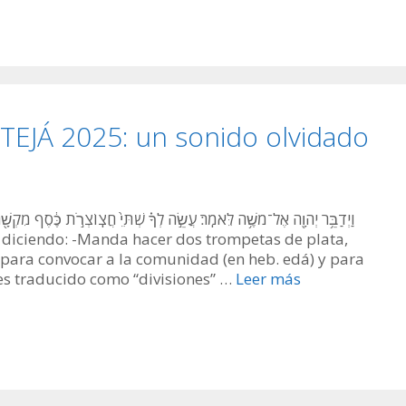
JÁ 2025: un sonido olvidado
וַיְדַבֵּ֥ר יְהֹוָ֖ה אֶל־מֹשֶׁ֥ה לֵּאמֹֽר׃ עֲשֵׂ֣ה לְךָ֗ שְׁתֵּי֙ חֲצֽוֹצְרֹ֣ת כֶּ֔סֶף מִקְשָׁ
án para convocar a la comunidad (en heb. edá) y para
es traducido como “divisiones” …
Leer más