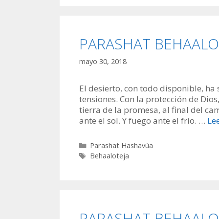
PARASHAT BEHAALOTE
mayo 30, 2018
El desierto, con todo disponible, ha
tensiones. Con la protección de Dios,
tierra de la promesa, al final del 
ante el sol. Y fuego ante el frío. …
Le
Categorías
Parashat Hashavúa
Etiquetas
Behaaloteja
PARASHAT BEHAALOTJ