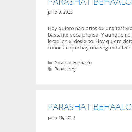
PARASHAT BEHAALOTJÁ
junio 9, 2023
Hoy quiero hablarles de una festivi
bastante poca prensa- Y aunque no lo
Israel en el desierto. Hoy quiero de
conocían que hay una segunda fec
Categorías
Parashat Hashavúa
Etiquetas
Behaaloteja
PARASHAT BEHAALOTJÁ
junio 16, 2022