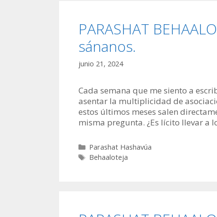
PARASHAT BEHAALOTE
sánanos.
junio 21, 2024
Cada semana que me siento a escrib
asentar la multiplicidad de asociac
estos últimos meses salen directam
misma pregunta. ¿Es lícito llevar a 
Categorías
Parashat Hashavúa
Etiquetas
Behaaloteja