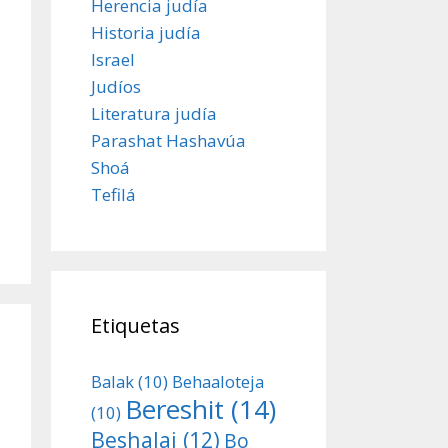
Herencia judía
Historia judía
Israel
Judíos
Literatura judía
Parashat Hashavúa
Shoá
Tefilá
Etiquetas
Balak
(10)
Behaaloteja
Bereshit
(14)
(10)
Beshalaj
(12)
Bo