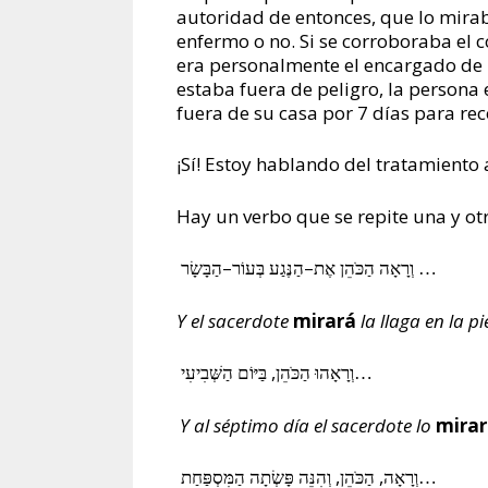
autoridad de entonces, que lo mirab
enfermo o no. Si se corroboraba el 
era personalmente el encargado de 
estaba fuera de peligro, la persona
fuera de su casa por 7 días para re
¡Sí! Estoy hablando del tratamiento 
Hay un verbo que se repite una y ot
–
–
הַבָּשָׂר …
וְרָאָה הַכֹּהֵן אֶת
הַנֶּגַע בְּעוֹר
Y el sacerdote
mirará
la llaga en la pi
,
בַּיּוֹם הַשְּׁבִיעִי…
וְרָאָהוּ הַכֹּהֵן
Y al séptimo día el sacerdote lo
mira
,
,
וְהִנֵּה פָּשְׂתָה הַמִּסְפַּחַת…
וְרָאָה
הַכֹּהֵן