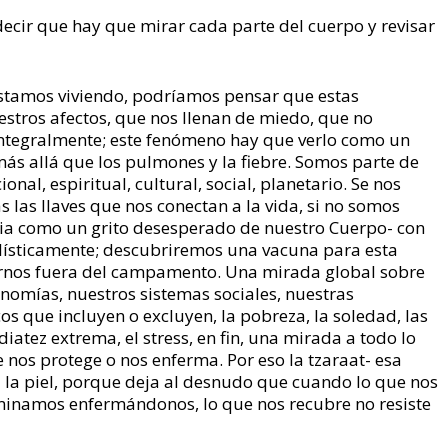
decir que hay que mirar cada parte del cuerpo y revisar
 estamos viviendo, podríamos pensar que estas
stros afectos, que nos llenan de miedo, que no
ntegralmente; este fenómeno hay que verlo como un
ás allá que los pulmones y la fiebre. Somos parte de
al, espiritual, cultural, social, planetario. Se nos
 las llaves que nos conectan a la vida, si no somos
ia como un grito desesperado de nuestro Cuerpo- con
lísticamente; descubriremos una vacuna para esta
arnos fuera del campamento. Una mirada global sobre
nomías, nuestros sistemas sociales, nuestras
os que incluyen o excluyen, la pobreza, la soledad, las
atez extrema, el stress, en fin, una mirada a todo lo
 nos protege o nos enferma. Por eso la tzaraat- esa
la piel, porque deja al desnudo que cuando lo que nos
erminamos enfermándonos, lo que nos recubre no resiste