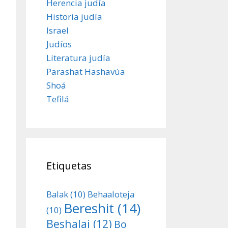
Herencia judía
Historia judía
Israel
Judíos
Literatura judía
Parashat Hashavúa
Shoá
Tefilá
Etiquetas
Balak
(10)
Behaaloteja
Bereshit
(14)
(10)
Beshalaj
(12)
Bo