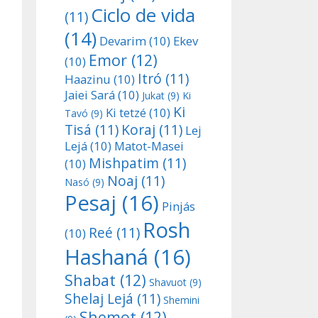
Ciclo de vida
(11)
(14)
Devarim
(10)
Ekev
Emor
(12)
(10)
Itró
(11)
Haazinu
(10)
Jaiei Sará
(10)
Jukat
(9)
Ki
Ki
Ki tetzé
(10)
Tavó
(9)
Tisá
(11)
Koraj
(11)
Lej
Lejá
(10)
Matot-Masei
Mishpatim
(11)
(10)
Noaj
(11)
Nasó
(9)
Pesaj
(16)
Pinjás
Rosh
Reé
(11)
(10)
Hashaná
(16)
Shabat
(12)
Shavuot
(9)
Shelaj Lejá
(11)
Shemini
Shemot
(12)