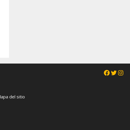
Faceboo
Twitt
Ins
apa del sitio