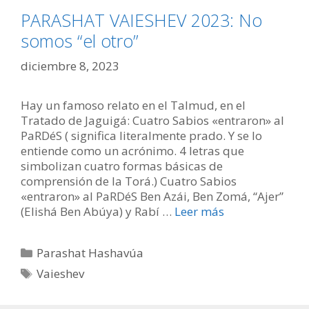
PARASHAT VAIESHEV 2023: No
somos “el otro”
diciembre 8, 2023
Hay un famoso relato en el Talmud, en el
Tratado de Jaguigá: Cuatro Sabios «entraron» al
PaRDéS ( significa literalmente prado. Y se lo
entiende como un acrónimo. 4 letras que
simbolizan cuatro formas básicas de
comprensión de la Torá.) Cuatro Sabios
«entraron» al PaRDéS Ben Azái, Ben Zomá, “Ajer”
(Elishá Ben Abúya) y Rabí …
Leer más
Categorías
Parashat Hashavúa
Etiquetas
Vaieshev