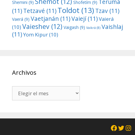
Shemot
(12)
Terumá
Shemini
(9)
Shofetím
(9)
Toldot
(13)
(11)
Tetzavé
(11)
Tzav
(11)
Vaetjanán
(11)
Vaiejí
(11)
Vaierá
Vaerá
(9)
Vaieshev
(12)
Vaishlaj
(10)
Vaigash
(9)
Vaikrá
(8)
(11)
Yom Kipur
(10)
Archivos
Archivos
Facebo
Twit
In