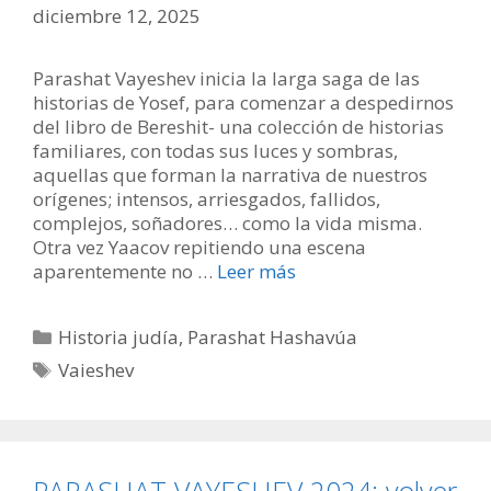
diciembre 12, 2025
Parashat Vayeshev inicia la larga saga de las
historias de Yosef, para comenzar a despedirnos
del libro de Bereshit- una colección de historias
familiares, con todas sus luces y sombras,
aquellas que forman la narrativa de nuestros
orígenes; intensos, arriesgados, fallidos,
complejos, soñadores… como la vida misma.
Otra vez Yaacov repitiendo una escena
aparentemente no …
Leer más
Categorías
Historia judía
,
Parashat Hashavúa
Etiquetas
Vaieshev
PARASHAT VAYESHEV 2024: volver