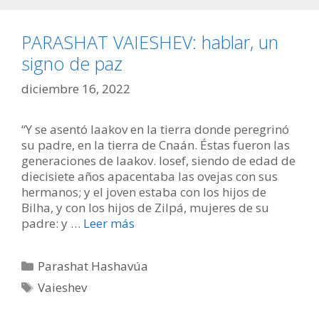
PARASHAT VAIESHEV: hablar, un
signo de paz
diciembre 16, 2022
“Y se asentó Iaakov en la tierra donde peregrinó
su padre, en la tierra de Cnaán. Éstas fueron las
generaciones de Iaakov. Iosef, siendo de edad de
diecisiete años apacentaba las ovejas con sus
hermanos; y el joven estaba con los hijos de
Bilha, y con los hijos de Zilpá, mujeres de su
padre: y …
Leer más
Categorías
Parashat Hashavúa
Etiquetas
Vaieshev