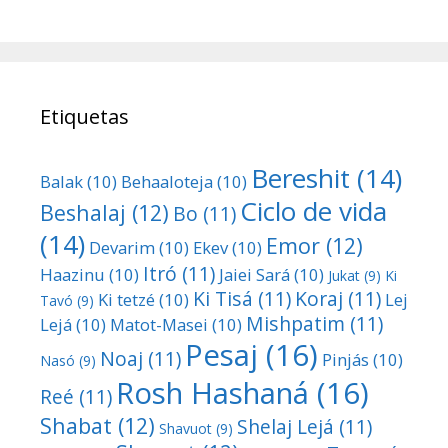
Etiquetas
Bereshit
(14)
Balak
(10)
Behaaloteja
(10)
Ciclo de vida
Beshalaj
(12)
Bo
(11)
(14)
Emor
(12)
Devarim
(10)
Ekev
(10)
Itró
(11)
Haazinu
(10)
Jaiei Sará
(10)
Jukat
(9)
Ki
Ki Tisá
(11)
Koraj
(11)
Ki tetzé
(10)
Lej
Tavó
(9)
Mishpatim
(11)
Lejá
(10)
Matot-Masei
(10)
Pesaj
(16)
Noaj
(11)
Pinjás
(10)
Nasó
(9)
Rosh Hashaná
(16)
Reé
(11)
Shabat
(12)
Shelaj Lejá
(11)
Shavuot
(9)