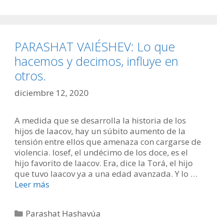
PARASHAT VAIÉSHEV: Lo que
hacemos y decimos, influye en
otros.
diciembre 12, 2020
A medida que se desarrolla la historia de los
hijos de Iaacov, hay un súbito aumento de la
tensión entre ellos que amenaza con cargarse de
violencia. Iosef, el undécimo de los doce, es el
hijo favorito de Iaacov. Era, dice la Torá, el hijo
que tuvo Iaacov ya a una edad avanzada. Y lo …
Leer más
Categorías
Parashat Hashavúa