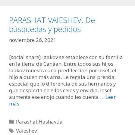
PARASHAT VAIESHEV: De
búsquedas y pedidos
noviembre 26, 2021
[social share] Iaakov se establece con su familia
en la tierra de Canáan. Entre todos sus hijos,
Iaakov muestra una predilección por Iosef, el
hijo a quien más ama. Le regala una prenda
especial que lo diferencia de sus hermanos y
que despierta en ellos celos y envidia. Iosef
aumenta ese enojo cuando les cuenta …
Leer
más
Categorías
Parashat Hashavúa
Etiquetas
Vaieshev