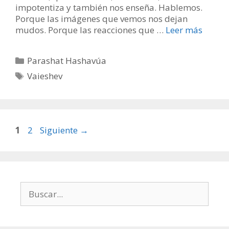
impotentiza y también nos enseña. Hablemos.
Porque las imágenes que vemos nos dejan
mudos. Porque las reacciones que …
Leer más
Categorías
Parashat Hashavúa
Etiquetas
Vaieshev
Página
Página
1
2
Siguiente
→
Buscar: