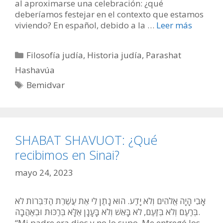
al aproximarse una celebración: ¿qué
deberíamos festejar en el contexto que estamos
viviendo? En español, debido a la …
Leer más
Categorías
Filosofía judía
,
Historia judía
,
Parashat
Hashavúa
Etiquetas
Bemidvar
SHABAT SHAVUOT: ¿Qué
recibimos en Sinai?
mayo 24, 2023
אָבִי הָיָה אֱלהִים וְלא יָדַע. הוּא נָתַן לִי אֶת עֲשֶׁרֶת הַדִּבְּרוֹת לא
בְּרַעַם וְלא בְּזַעַם, לא בָּאֵשׁ וְלא בָּעָנָן אֶלָּא בְּרַכּוּת וּבְאַהֲבָה.
“Mi padre era dios y no lo supo. Me entregó los