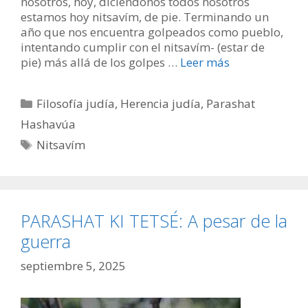
nosotros, hoy, diciéndonos todos nosotros
estamos hoy nitsavím, de pie. Terminando un
año que nos encuentra golpeados como pueblo,
intentando cumplir con el nitsavím- (estar de
pie) más allá de los golpes …
Leer más
Categorías
Filosofía judía
,
Herencia judía
,
Parashat
Hashavúa
Etiquetas
Nitsavím
PARASHAT KI TETSÉ: A pesar de la
guerra
septiembre 5, 2025