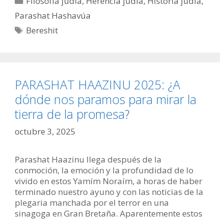
Filosofía judía
,
Herencia judía
,
Historia judía
,
Parashat Hashavúa
Etiquetas
Bereshit
PARASHAT HAAZINU 2025: ¿A
dónde nos paramos para mirar la
tierra de la promesa?
octubre 3, 2025
Parashat Haazinu llega después de la
conmoción, la emoción y la profundidad de lo
vivido en estos Yamím Noraím, a horas de haber
terminado nuestro ayuno y con las noticias de la
plegaria manchada por el terror en una
sinagoga en Gran Bretaña. Aparentemente estos