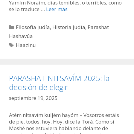
Yamím Noraím, días temibles, o terribles, como
se lo traduce …
Leer más
Categorías
Filosofía judía
,
Historia judía
,
Parashat
Hashavúa
Etiquetas
Haazinu
PARASHAT NITSAVÍM 2025: la
decisión de elegir
septiembre 19, 2025
Atém nitsavím kuljém hayóm – Vosotros estáis
de pie, todos, hoy. Hoy, dice la Torá. Como si
Moshé nos estuviera hablando delante de