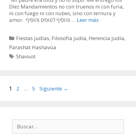
Diez Mandamientos no con truenos ni con furia,
ni con fuego ni con nubes, sino con ternura y
amor. וְהוֹסִיף לִטּוּפִים וְהוֹסִיף …
Leer más
Categorías
Fiestas judías
,
Filosofía judía
,
Herencia judía
,
Parashat Hashavúa
Etiquetas
Shavuot
Página
Página
Página
1
2
…
5
Siguiente
→
Buscar: