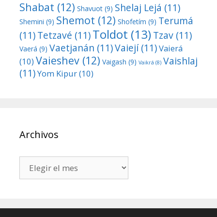
Shabat
(12)
Shelaj Lejá
(11)
Shavuot
(9)
Shemot
(12)
Terumá
Shemini
(9)
Shofetím
(9)
Toldot
(13)
(11)
Tetzavé
(11)
Tzav
(11)
Vaetjanán
(11)
Vaiejí
(11)
Vaierá
Vaerá
(9)
Vaieshev
(12)
Vaishlaj
(10)
Vaigash
(9)
Vaikrá
(8)
(11)
Yom Kipur
(10)
Archivos
Archivos