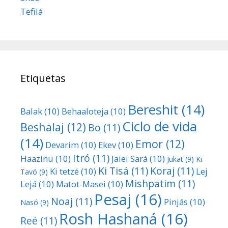
Tefilá
Etiquetas
Bereshit
(14)
Balak
(10)
Behaaloteja
(10)
Ciclo de vida
Beshalaj
(12)
Bo
(11)
(14)
Emor
(12)
Devarim
(10)
Ekev
(10)
Itró
(11)
Haazinu
(10)
Jaiei Sará
(10)
Jukat
(9)
Ki
Ki Tisá
(11)
Koraj
(11)
Ki tetzé
(10)
Lej
Tavó
(9)
Mishpatim
(11)
Lejá
(10)
Matot-Masei
(10)
Pesaj
(16)
Noaj
(11)
Pinjás
(10)
Nasó
(9)
Rosh Hashaná
(16)
Reé
(11)