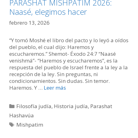
PARASHAT MISHPATÍM 2026:
Naasé, elegimos hacer
febrero 13, 2026
“Y tomó Moshé el libro del pacto y lo leyó a oídos
del pueblo, el cual dijo: Haremos y
escucharemos.” Shemot- Éxodo 24:7 “Naasé
venishmá”- “Haremos y escucharemos”, es la
respuesta del pueblo de Israel frente a la ley a la
recepción de la ley. Sin preguntas, ni
condicionamientos. Sin dudas. Sin temor.
Haremos. Y …
Leer más
Categorías
Filosofía judía
,
Historia judía
,
Parashat
Hashavúa
Etiquetas
Mishpatim