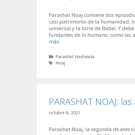
Parashat Noaj contiene dos episodi
casi patrimonio de la humanidad, más
universal y la torre de Babel. Y de
fundantes de lo humano; como las an
más
Categorías
Parashat Hashavúa
Etiquetas
Noaj
PARASHAT NOAJ: las 
octubre 8, 2021
Parashat Noaj, la segunda de este 