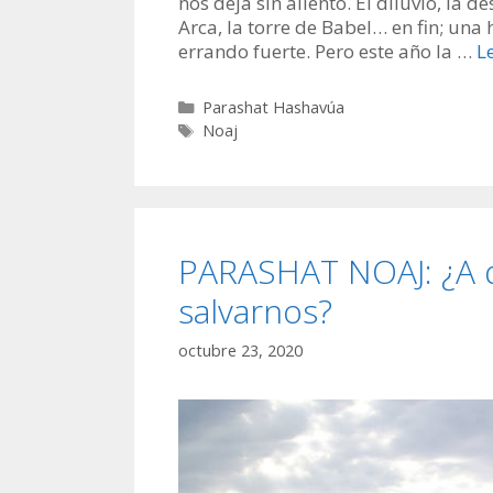
nos deja sin aliento. El diluvio, la d
Arca, la torre de Babel… en fin; u
errando fuerte. Pero este año la …
L
Categorías
Parashat Hashavúa
Etiquetas
Noaj
PARASHAT NOAJ: ¿A 
salvarnos?
octubre 23, 2020