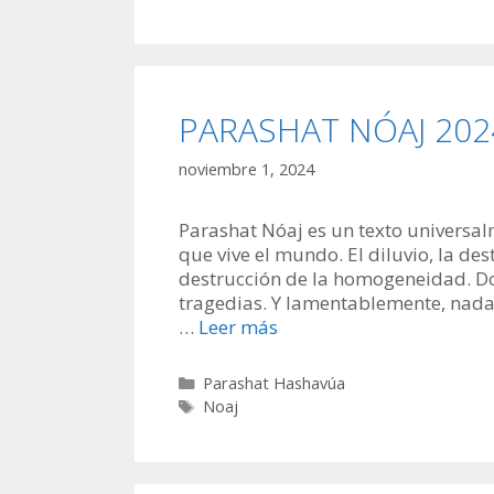
PARASHAT NÓAJ 2024:
noviembre 1, 2024
Parashat Nóaj es un texto universal
que vive el mundo. El diluvio, la des
destrucción de la homogeneidad. Do
tragedias. Y lamentablemente, nada
…
Leer más
Categorías
Parashat Hashavúa
Etiquetas
Noaj