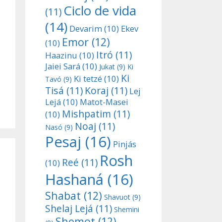
Ciclo de vida
(11)
(14)
Devarim
(10)
Ekev
Emor
(12)
(10)
Itró
(11)
Haazinu
(10)
Jaiei Sará
(10)
Jukat
(9)
Ki
Ki
Ki tetzé
(10)
Tavó
(9)
Tisá
(11)
Koraj
(11)
Lej
Lejá
(10)
Matot-Masei
Mishpatim
(11)
(10)
Noaj
(11)
Nasó
(9)
Pesaj
(16)
Pinjás
Rosh
Reé
(11)
(10)
Hashaná
(16)
Shabat
(12)
Shavuot
(9)
Shelaj Lejá
(11)
Shemini
Shemot
(12)