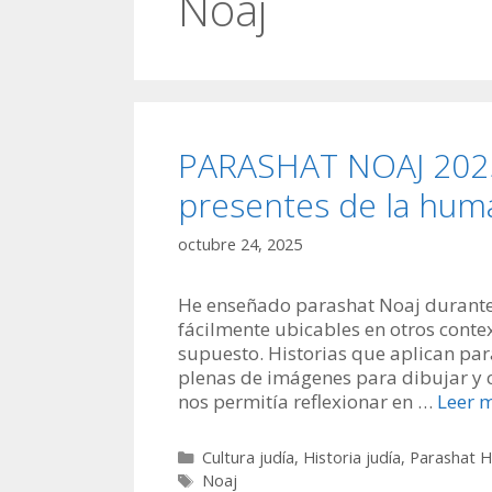
Noaj
PARASHAT NOAJ 2025:
presentes de la hum
octubre 24, 2025
He enseñado parashat Noaj durante
fácilmente ubicables en otros contex
supuesto. Historias que aplican para
plenas de imágenes para dibujar y c
nos permitía reflexionar en …
Leer 
Categorías
Cultura judía
,
Historia judía
,
Parashat 
Etiquetas
Noaj