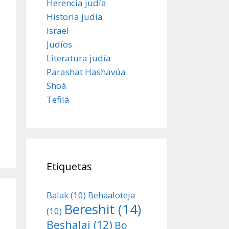
Herencia judía
Historia judía
Israel
Judíos
Literatura judía
Parashat Hashavúa
Shoá
Tefilá
Etiquetas
Balak
(10)
Behaaloteja
Bereshit
(14)
(10)
Beshalaj
(12)
Bo