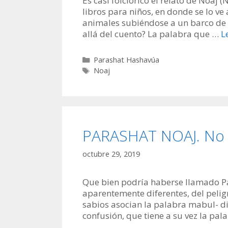
Es casi folclórico el relato de Noaj
libros para niños, en donde se lo ve
animales subiéndose a un barco de 
allá del cuento? La palabra que …
L
Categorías
Parashat Hashavúa
Etiquetas
Noaj
PARASHAT NOAJ. No e
octubre 29, 2019
Que bien podría haberse llamado Pa
aparentemente diferentes, del pelig
sabios asocian la palabra mabul- dil
confusión, que tiene a su vez la pa