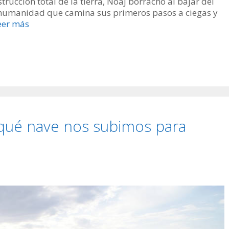
estrucción total de la tierra, Noaj borracho al bajar del
na humanidad que camina sus primeros pasos a ciegas y
eer más
qué nave nos subimos para