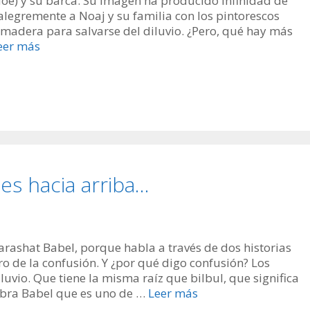
 (Noé) y su barca. Su imagen ha producido infinidad de
 alegremente a Noaj y su familia con los pintorescos
madera para salvarse del diluvio. ¿Pero, qué hay más
eer más
s hacia arriba…
rashat Babel, porque habla a través de dos historias
ro de la confusión. Y ¿por qué digo confusión? Los
uvio. Que tiene la misma raíz que bilbul, que significa
labra Babel que es uno de …
Leer más