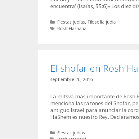
encuentra’ (Isaías, 55:6)» Los diez d
Categorías
Fiestas judías
,
Filosofía judía
Etiquetas
Rosh Hashaná
El shofar en Rosh H
septiembre 26, 2016
La mitsvá más importante de Rosh H
menciona las razones del Shofar, pero
antiguo Israel para anunciar la co
HaShem es nuestro Rey. Declaramos
Categorías
Fiestas judías
Etiquetas