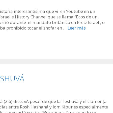
storia interesantísima que vi en Youtube en un
srael e History Channel que se llama “Ecos de un
urrió durante el mandato británico en Eretz Israel , o
ba prohibido tocar el shofar en …
Leer más
TESHUVÁ
 (2:6) dice: «A pesar de que la Teshuvá y el clamor [a
 días entre Rosh Hashaná y Iom Kipur es especialmente
, como está escrito: ‘Busquen a D-os cuando se