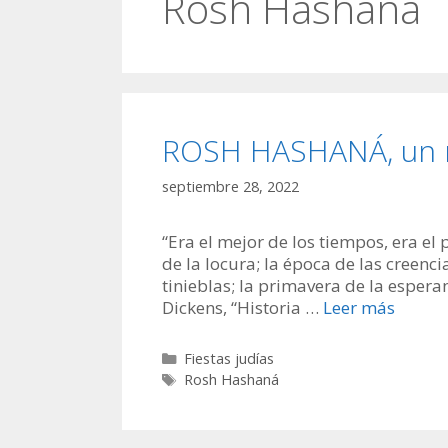
Rosh Hashaná
ROSH HASHANÁ, un m
septiembre 28, 2022
“Era el mejor de los tiempos, era el
de la locura; la época de las creencia
tinieblas; la primavera de la espera
Dickens, “Historia …
Leer más
Categorías
Fiestas judías
Etiquetas
Rosh Hashaná