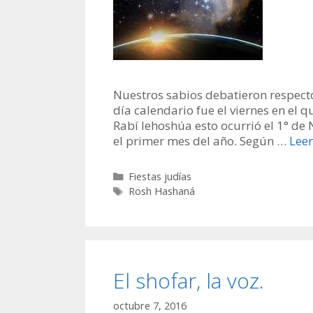
Nuestros sabios debatieron respecto
día calendario fue el viernes en el
Rabí Iehoshúa esto ocurrió el 1° de 
el primer mes del año. Según …
Lee
Categorías
Fiestas judías
Etiquetas
Rosh Hashaná
El shofar, la voz.
octubre 7, 2016