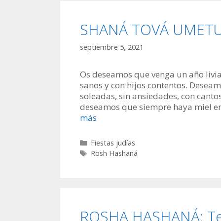
SHANÁ TOVÁ UMETUK
septiembre 5, 2021
Os deseamos que venga un año liviano
sanos y con hijos contentos. Desea
soleadas, sin ansiedades, con canto
deseamos que siempre haya miel en 
más
Categorías
Fiestas judías
Etiquetas
Rosh Hashaná
ROSHA HASHANÁ: Tefil