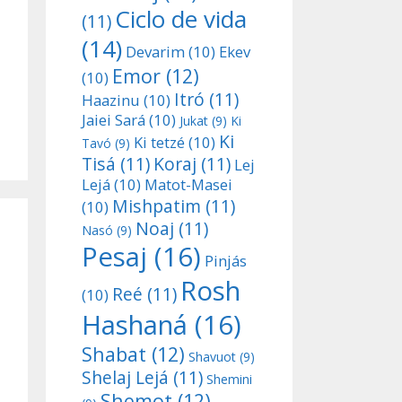
Ciclo de vida
(11)
(14)
Devarim
(10)
Ekev
Emor
(12)
(10)
Itró
(11)
Haazinu
(10)
Jaiei Sará
(10)
Jukat
(9)
Ki
Ki
Ki tetzé
(10)
Tavó
(9)
Tisá
(11)
Koraj
(11)
Lej
Lejá
(10)
Matot-Masei
Mishpatim
(11)
(10)
Noaj
(11)
Nasó
(9)
Pesaj
(16)
Pinjás
Rosh
Reé
(11)
(10)
Hashaná
(16)
Shabat
(12)
Shavuot
(9)
Shelaj Lejá
(11)
Shemini
Shemot
(12)