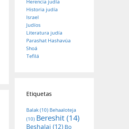
Herencia judía
Historia judía
Israel
Judíos
Literatura judía
Parashat Hashavúa
Shoá
Tefilá
Etiquetas
Balak
(10)
Behaaloteja
Bereshit
(14)
(10)
Beshalaj
(12)
Bo