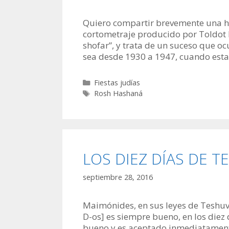
Quiero compartir brevemente una hi
cortometraje producido por Toldot I
shofar”, y trata de un suceso que oc
sea desde 1930 a 1947, cuando esta
Categorías
Fiestas judías
Etiquetas
Rosh Hashaná
LOS DIEZ DÍAS DE 
septiembre 28, 2016
Maimónides, en sus leyes de Teshuvá
D-os] es siempre bueno, en los diez
bueno y es aceptado inmediatamente