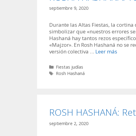
septiembre 9, 2020
Durante las Altas Fiestas, la corti
simbolizar que «nuestros errores s
Hashaná hay tantos rezos específico
«Majzor». En Rosh Hashaná no se reci
versión colectiva …
Leer más
Categorías
Fiestas judías
Etiquetas
Rosh Hashaná
ROSH HASHANÁ: Retor
septiembre 2, 2020