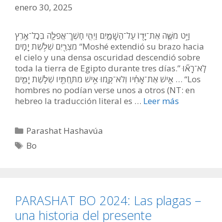
enero 30, 2025
וַיֵּ֥ט מֹשֶׁ֛ה אֶת־יָד֖וֹ עַל־הַשָּׁמָ֑יִם וַיְהִ֧י חֹֽשֶׁךְ־אֲפֵלָ֛ה בְּכׇל־אֶ֥רֶץ
מִצְרַ֖יִם שְׁלֹ֥שֶׁת יָמִֽים׃ “Moshé extendió su brazo hacia
el cielo y una densa oscuridad descendió sobre
toda la tierra de Egipto durante tres días.” לֹֽא־רָא֞וּ
אִ֣ישׁ אֶת־אָחִ֗יו וְלֹא־קָ֛מוּ אִ֥ישׁ מִתַּחְתָּ֖יו שְׁלֹ֣שֶׁת יָמִ֑ים … “Los
hombres no podían verse unos a otros (NT: en
hebreo la traducción literal es …
Leer más
Categorías
Parashat Hashavúa
Etiquetas
Bo
PARASHAT BO 2024: Las plagas –
una historia del presente