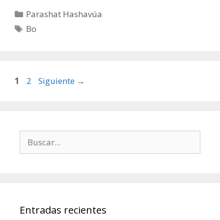
Categorías
Parashat Hashavúa
Etiquetas
Bo
Página
Página
1
2
Siguiente
→
Buscar:
Entradas recientes