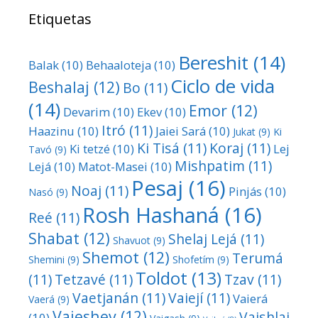
Etiquetas
Bereshit
(14)
Balak
(10)
Behaaloteja
(10)
Ciclo de vida
Beshalaj
(12)
Bo
(11)
(14)
Emor
(12)
Devarim
(10)
Ekev
(10)
Itró
(11)
Haazinu
(10)
Jaiei Sará
(10)
Jukat
(9)
Ki
Ki Tisá
(11)
Koraj
(11)
Ki tetzé
(10)
Lej
Tavó
(9)
Mishpatim
(11)
Lejá
(10)
Matot-Masei
(10)
Pesaj
(16)
Noaj
(11)
Pinjás
(10)
Nasó
(9)
Rosh Hashaná
(16)
Reé
(11)
Shabat
(12)
Shelaj Lejá
(11)
Shavuot
(9)
Shemot
(12)
Terumá
Shemini
(9)
Shofetím
(9)
Toldot
(13)
(11)
Tetzavé
(11)
Tzav
(11)
Vaetjanán
(11)
Vaiejí
(11)
Vaierá
Vaerá
(9)
Vaieshev
(12)
Vaishlaj
(10)