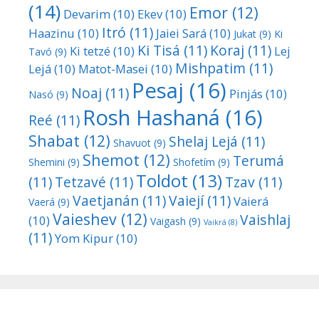
(14)
Emor
(12)
Devarim
(10)
Ekev
(10)
Itró
(11)
Haazinu
(10)
Jaiei Sará
(10)
Jukat
(9)
Ki
Ki Tisá
(11)
Koraj
(11)
Ki tetzé
(10)
Lej
Tavó
(9)
Mishpatim
(11)
Lejá
(10)
Matot-Masei
(10)
Pesaj
(16)
Noaj
(11)
Pinjás
(10)
Nasó
(9)
Rosh Hashaná
(16)
Reé
(11)
Shabat
(12)
Shelaj Lejá
(11)
Shavuot
(9)
Shemot
(12)
Terumá
Shemini
(9)
Shofetím
(9)
Toldot
(13)
(11)
Tetzavé
(11)
Tzav
(11)
Vaetjanán
(11)
Vaiejí
(11)
Vaierá
Vaerá
(9)
Vaieshev
(12)
Vaishlaj
(10)
Vaigash
(9)
Vaikrá
(8)
(11)
Yom Kipur
(10)