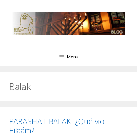
Saltar
al
contenido
Menú
Balak
PARASHAT BALAK: ¿Qué vio
Bilaám?