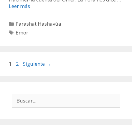
Leer más
Categorías
Parashat Hashavúa
Etiquetas
Emor
Página
Página
1
2
Siguiente
→
Buscar: