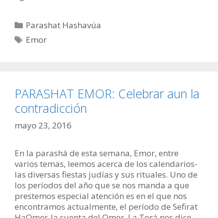
Categorías
Parashat Hashavúa
Etiquetas
Emor
PARASHAT EMOR: Celebrar aun la
contradicción
mayo 23, 2016
En la parashá de esta semana, Emor, entre
varios temas, leemos acerca de los calendarios-
las diversas fiestas judías y sus rituales. Uno de
los períodos del año que se nos manda a que
prestemos especial atención es en el que nos
encontramos actualmente, el período de Sefirat
HaOmer-la cuenta del Omer. La Torá nos dice …