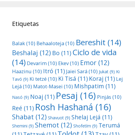
Etiquetas
Bereshit
(14)
Balak
(10)
Behaaloteja
(10)
Ciclo de vida
Beshalaj
(12)
Bo
(11)
(14)
Emor
(12)
Devarim
(10)
Ekev
(10)
Itró
(11)
Haazinu
(10)
Jaiei Sará
(10)
Jukat
(9)
Ki
Ki Tisá
(11)
Koraj
(11)
Ki tetzé
(10)
Lej
Tavó
(9)
Mishpatim
(11)
Lejá
(10)
Matot-Masei
(10)
Pesaj
(16)
Noaj
(11)
Pinjás
(10)
Nasó
(9)
Rosh Hashaná
(16)
Reé
(11)
Shabat
(12)
Shelaj Lejá
(11)
Shavuot
(9)
Shemot
(12)
Terumá
Shemini
(9)
Shofetím
(9)
Toldot
(13)
(11)
Tetzavé
(11)
Tzav
(11)