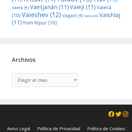
Vaetjanán
(11)
Vaiejí
(11)
Vaierá
Vaerá
(9)
Vaieshev
(12)
Vaishlaj
(10)
Vaigash
(9)
Vaikrá
(8)
(11)
Yom Kipur
(10)
Archivos
Archivos
Facebo
Twit
In
Aviso Legal
Política de Privacidad
Política de Cookies