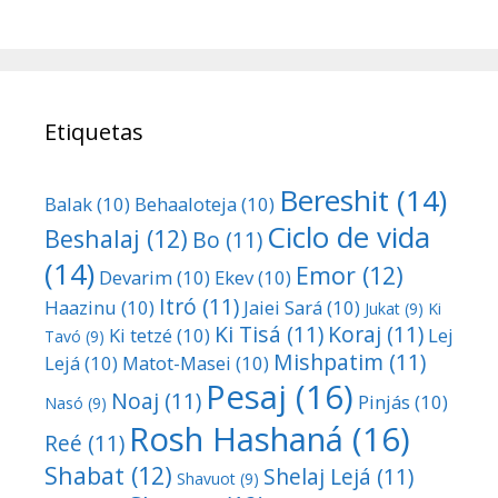
Etiquetas
Bereshit
(14)
Balak
(10)
Behaaloteja
(10)
Ciclo de vida
Beshalaj
(12)
Bo
(11)
(14)
Emor
(12)
Devarim
(10)
Ekev
(10)
Itró
(11)
Haazinu
(10)
Jaiei Sará
(10)
Jukat
(9)
Ki
Ki Tisá
(11)
Koraj
(11)
Ki tetzé
(10)
Lej
Tavó
(9)
Mishpatim
(11)
Lejá
(10)
Matot-Masei
(10)
Pesaj
(16)
Noaj
(11)
Pinjás
(10)
Nasó
(9)
Rosh Hashaná
(16)
Reé
(11)
Shabat
(12)
Shelaj Lejá
(11)
Shavuot
(9)