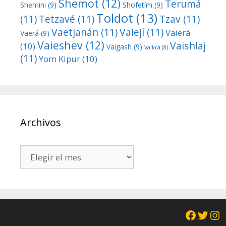
Shemot
(12)
Terumá
Shemini
(9)
Shofetím
(9)
Toldot
(13)
(11)
Tetzavé
(11)
Tzav
(11)
Vaetjanán
(11)
Vaiejí
(11)
Vaierá
Vaerá
(9)
Vaieshev
(12)
Vaishlaj
(10)
Vaigash
(9)
Vaikrá
(8)
(11)
Yom Kipur
(10)
Archivos
Archivos
Facebo
Twit
In