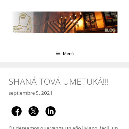
Saltar
al
contenido
Menú
SHANÁ TOVÁ UMETUKÁ!!!
septiembre 5, 2021
Os deseamos que venga un año liviano, fácil, un