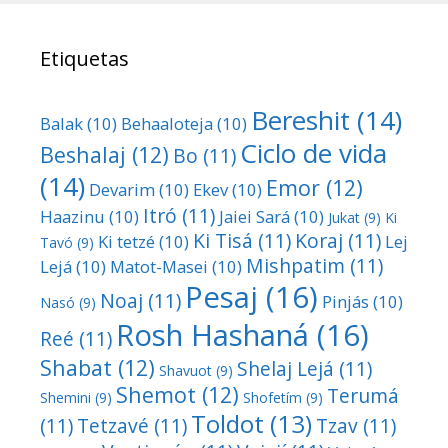
Etiquetas
Bereshit
(14)
Balak
(10)
Behaaloteja
(10)
Ciclo de vida
Beshalaj
(12)
Bo
(11)
(14)
Emor
(12)
Devarim
(10)
Ekev
(10)
Itró
(11)
Haazinu
(10)
Jaiei Sará
(10)
Jukat
(9)
Ki
Ki Tisá
(11)
Koraj
(11)
Ki tetzé
(10)
Lej
Tavó
(9)
Mishpatim
(11)
Lejá
(10)
Matot-Masei
(10)
Pesaj
(16)
Noaj
(11)
Pinjás
(10)
Nasó
(9)
Rosh Hashaná
(16)
Reé
(11)
Shabat
(12)
Shelaj Lejá
(11)
Shavuot
(9)
Shemot
(12)
Terumá
Shemini
(9)
Shofetím
(9)
Toldot
(13)
(11)
Tetzavé
(11)
Tzav
(11)