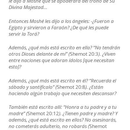
le dijo a Moshé que se apoderara del trono de Su
Divina Majestad…
Entonces Moshé les dijo a los ángeles: -¿Fueron a
Egipto y sirvieron a Faraón? ¿De qué les puede
servir la Torá?
Además, ¿qué más está escrito en ella? “No tendrán
otros Dioses delante de mí” (
Shemot 20:3
). ¿Viven
entre naciones que adoran ídolos [que necesitan
esto]?
Además, ¿qué más está escrito en él? “Recuerda el
sábado y santifícalo” (
Shemot 20:8
). ¿Están
haciendo algún trabajo que necesiten descansar?
También está escrito allí: “Honra a tu padre y a tu
madre” (
Shemot 20:12
). ¿Tienen padre y madre? Y
además, ¿qué está escrito en ellos? No asesinarás,
no cometerás adulterio, no robarás (
Shemot