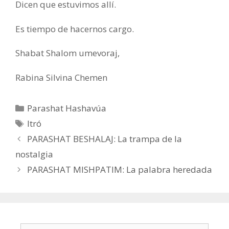
Dicen que estuvimos allí.
Es tiempo de hacernos cargo.
Shabat Shalom umevoraj,
Rabina Silvina Chemen
Categorías
Parashat Hashavúa
Etiquetas
Itró
PARASHAT BESHALAJ: La trampa de la
nostalgia
PARASHAT MISHPATIM: La palabra heredada
Buscar: