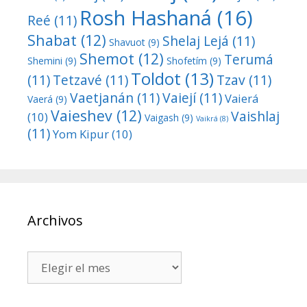
Rosh Hashaná
(16)
Reé
(11)
Shabat
(12)
Shelaj Lejá
(11)
Shavuot
(9)
Shemot
(12)
Terumá
Shemini
(9)
Shofetím
(9)
Toldot
(13)
(11)
Tetzavé
(11)
Tzav
(11)
Vaetjanán
(11)
Vaiejí
(11)
Vaierá
Vaerá
(9)
Vaieshev
(12)
Vaishlaj
(10)
Vaigash
(9)
Vaikrá
(8)
(11)
Yom Kipur
(10)
Archivos
Archivos