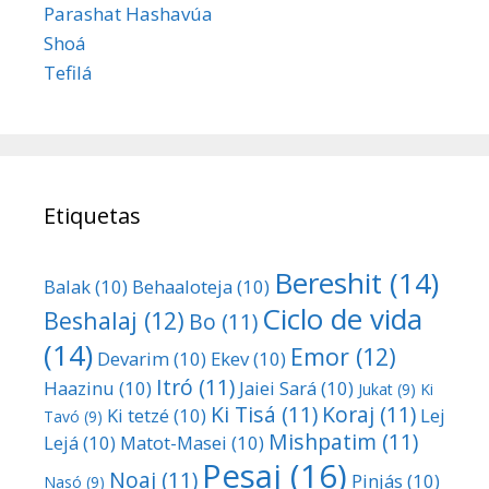
Parashat Hashavúa
Shoá
Tefilá
Etiquetas
Bereshit
(14)
Balak
(10)
Behaaloteja
(10)
Ciclo de vida
Beshalaj
(12)
Bo
(11)
(14)
Emor
(12)
Devarim
(10)
Ekev
(10)
Itró
(11)
Haazinu
(10)
Jaiei Sará
(10)
Jukat
(9)
Ki
Ki Tisá
(11)
Koraj
(11)
Ki tetzé
(10)
Lej
Tavó
(9)
Mishpatim
(11)
Lejá
(10)
Matot-Masei
(10)
Pesaj
(16)
Noaj
(11)
Pinjás
(10)
Nasó
(9)