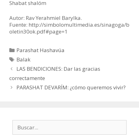
Shabat shalóm
Autor: Rav Yerahmiel Barylka.
Fuente: http://simbolomultimedia.es/sinagoga/b
oletin30ok.pdf#page=1
Categorías
Parashat Hashavúa
Etiquetas
Balak
LAS BENDICIONES: Dar las gracias
correctamente
PARASHAT DEVARÍM: ¿cómo queremos vivir?
Buscar: