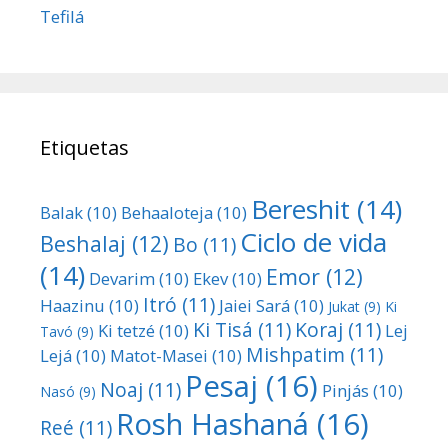
Tefilá
Etiquetas
Bereshit
(14)
Balak
(10)
Behaaloteja
(10)
Ciclo de vida
Beshalaj
(12)
Bo
(11)
(14)
Emor
(12)
Devarim
(10)
Ekev
(10)
Itró
(11)
Haazinu
(10)
Jaiei Sará
(10)
Jukat
(9)
Ki
Ki Tisá
(11)
Koraj
(11)
Ki tetzé
(10)
Lej
Tavó
(9)
Mishpatim
(11)
Lejá
(10)
Matot-Masei
(10)
Pesaj
(16)
Noaj
(11)
Pinjás
(10)
Nasó
(9)
Rosh Hashaná
(16)
Reé
(11)