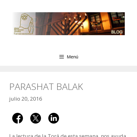
Saltar
al
contenido
Menú
PARASHAT BALAK
julio 20, 2016
La lectura de la Torá de esta semana, nos ayuda