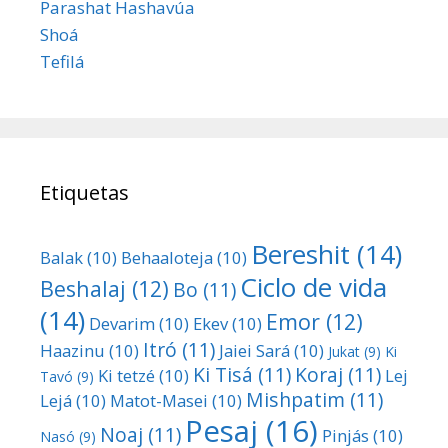
Parashat Hashavúa
Shoá
Tefilá
Etiquetas
Bereshit
(14)
Balak
(10)
Behaaloteja
(10)
Ciclo de vida
Beshalaj
(12)
Bo
(11)
(14)
Emor
(12)
Devarim
(10)
Ekev
(10)
Itró
(11)
Haazinu
(10)
Jaiei Sará
(10)
Jukat
(9)
Ki
Ki Tisá
(11)
Koraj
(11)
Ki tetzé
(10)
Lej
Tavó
(9)
Mishpatim
(11)
Lejá
(10)
Matot-Masei
(10)
Pesaj
(16)
Noaj
(11)
Pinjás
(10)
Nasó
(9)