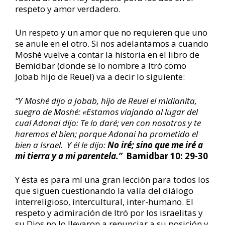
respeto y amor verdadero.
Un respeto y un amor que no requieren que uno
se anule en el otro. Si nos adelantamos a cuando
Moshé vuelve a contar la historia en el libro de
Bemidbar (donde se lo nombre a Itró como
Jobab hijo de Reuel) va a decir lo siguiente:
“
Y Moshé dijo a Jobab, hijo de Reuel el midianita,
suegro de Moshé: «Estamos viajando al lugar del
cual Adonai dijo: Te lo daré; ven con nosotros y te
haremos el bien; porque Adonai ha prometido el
bien a Israel. Y él le dijo:
No iré; sino que me iré a
mi tierra y a mi parentela.”
Bamidbar 10: 29-30
Y ésta es para mí una gran lección para todos los
que siguen cuestionando la valía del diálogo
interreligioso, intercultural, inter-humano. El
respeto y admiración de Itró por los israelitas y
su Dios no lo llevaron a renunciar a su posición y