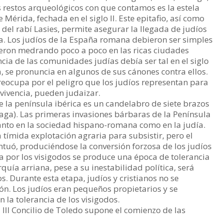
 restos arqueológicos con que contamos es la estela
Mérida, fechada en el siglo II. Este epitafio, así como
 del rabí Lasies, permite asegurar la llegada de judíos
ra. Los judíos de la España romana debieron ser simples
ueron medrando poco a poco en las ricas ciudades
cia de las comunidades judías debía ser tal en el siglo
a, se pronuncia en algunos de sus cánones contra ellos.
preocupa por el peligro que los judíos representan para
nvivencia, pueden judaizar.
e la península ibérica es un candelabro de siete brazos
laga). Las primeras invasiones bárbaras de la Península
anto en la sociedad hispano-romana como en la judía.
tímida explotación agraria para subsistir, pero el
entuó, produciéndose la conversión forzosa de los judíos
 por los visigodos se produce una época de tolerancia
quía arriana, pese a su inestabilidad política, será
. Durante esta etapa, judíos y cristianos no se
ón. Los judíos eran pequeños propietarios y se
 la tolerancia de los visigodos.
 III Concilio de Toledo supone el comienzo de las