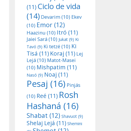
Ciclo de vida
(11)
(14)
Devarim
(10)
Ekev
Emor
(12)
(10)
Itró
(11)
Haazinu
(10)
Jaiei Sará
(10)
Jukat
(9)
Ki
Ki
Ki tetzé
(10)
Tavó
(9)
Tisá
(11)
Koraj
(11)
Lej
Lejá
(10)
Matot-Masei
Mishpatim
(11)
(10)
Noaj
(11)
Nasó
(9)
Pesaj
(16)
Pinjás
Rosh
Reé
(11)
(10)
Hashaná
(16)
Shabat
(12)
Shavuot
(9)
Shelaj Lejá
(11)
Shemini
Shemot
(12)