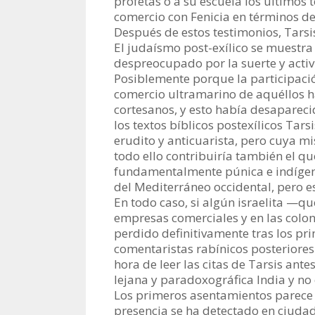
profetas o a su escuela los últimos t
comercio con Fenicia en términos 
Después de estos testimonios, Tarsi
El judaísmo post-exílico se muestra
despreocupado por la suerte y activi
Posiblemente porque la participaci
comercio ultramarino de aquéllos h
cortesanos, y esto había desaparecido
los textos bíblicos postexílicos Tar
erudito y anticuarista, pero cuya m
todo ello contribuiría también el que
fundamentalmente púnica e indígena:
del Mediterráneo occidental, pero e
En todo caso, si algún israelita —q
empresas comerciales y en las coloni
perdido definitivamente tras los pri
comentaristas rabínicos posteriores
hora de leer las citas de Tarsis ant
lejana y paradoxográfica India y no
Los primeros asentamientos parece 
presencia se ha detectado en ciud