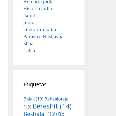
Herencia judía
Historia judía
Israel
Judíos
Literatura judía
Parashat Hashavúa
Shoá
Tefilá
Etiquetas
Balak
(10)
Behaaloteja
Bereshit
(14)
(10)
Beshalaj
(12)
Bo