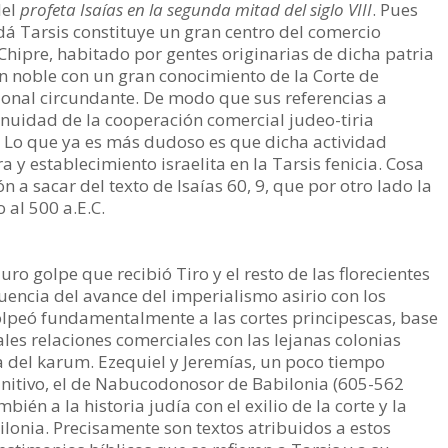
del
profeta Isaías en la segunda mitad del siglo VIII
. Pues
dá Tarsis constituye un gran centro del comercio
 Chipre, habitado por gentes originarias de dicha patria
en noble con un gran conocimiento de la Corte de
cional circundante. De modo que sus referencias a
tinuidad de la cooperación comercial judeo-tiria
 Lo que ya es más dudoso es que dicha actividad
 y establecimiento israelita en la Tarsis fenicia. Cosa
 a sacar del texto de Isaías 60, 9, que por otro lado la
o al 500 a.E.C.
duro golpe que recibió Tiro y el resto de las florecientes
ncia del avance del imperialismo asirio con los
olpeó fundamentalmente a las cortes principescas, base
les relaciones comerciales con las lejanas colonias
a del karum. Ezequiel y Jeremías, un poco tiempo
initivo, el de Nabucodonosor de Babilonia (605-562
bién a la historia judía con el exilio de la corte y la
ilonia. Precisamente son textos atribuidos a estos