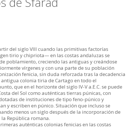
os de Sfarad
tir del siglo VIII cuando las primitivas factorías
n tirio y chipriota— en las costas andaluzas se
 de poblamiento, creciendo las antiguas y creándose
riormente vírgenes y con una parte de su población
lonización fenicia, sin duda reforzada tras la decadencia
 antigua colonia tiria de Cartago en todo el
unto, que en el horizonte del siglo IV-V a.E.C. se puede
Costa del Sol como auténticas tierras púnicas, con
otadas de instituciones de tipo feno-púnico y
n y escriben en púnico. Situación que incluso se
uando menos un siglo después de la incorporación de
de la República romana.
primeras auténticas colonias fenicias en las costas