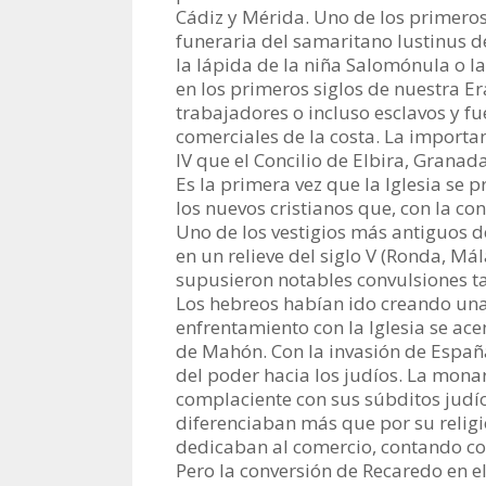
Cádiz y Mérida. Uno de los primeros
funeraria del samaritano Iustinus de 
la lápida de la niña Salomónula o la
en los primeros siglos de nuestra E
trabajadores o incluso esclavos y f
comerciales de la costa. La importan
IV que el Concilio de Elbira, Granad
Es la primera vez que la Iglesia se 
los nuevos cristianos que, con la co
Uno de los vestigios más antiguos d
en un relieve del siglo V (Ronda, Má
supusieron notables convulsiones t
Los hebreos habían ido creando una 
enfrentamiento con la Iglesia se ac
de Mahón. Con la invasión de España
del poder hacia los judíos. La monar
complaciente con sus súbditos judíos
diferenciaban más que por su religi
dedicaban al comercio, contando con
Pero la conversión de Recaredo en el