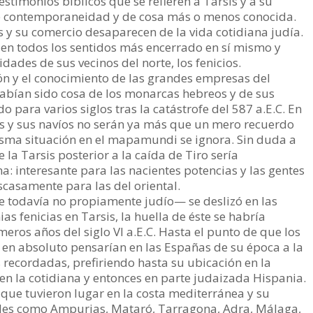
estimonios bíblicos que se refieren a Tarsis y a su
de contemporaneidad y de cosa más o menos conocida.
s y su comercio desaparecen de la vida cotidiana judía.
 en todos los sentidos más encerrado en sí mismo y
dades de sus vecinos del norte, los fenicios.
ón y el conocimiento de las grandes empresas del
abían sido cosa de los monarcas hebreos y de sus
 para varios siglos tras la catástrofe del 587 a.E.C. En
sis y sus navíos no serán ya más que un mero recuerdo
isma situación en el mapamundi se ignora. Sin duda a
 la Tarsis posterior a la caída de Tiro sería
 interesante para las nacientes potencias y las gentes
scasamente para las del oriental.
ue todavía no propiamente judío— se deslizó en las
as fenicias en Tarsis, la huella de éste se habría
meros años del siglo VI a.E.C. Hasta el punto de que los
 en absoluto pensarían en las Españas de su época a la
es recordadas, prefiriendo hasta su ubicación en la
 en la cotidiana y entonces en parte judaizada Hispania.
que tuvieron lugar en la costa mediterránea y su
ades como Ampurias, Mataró, Tarragona, Adra, Málaga,