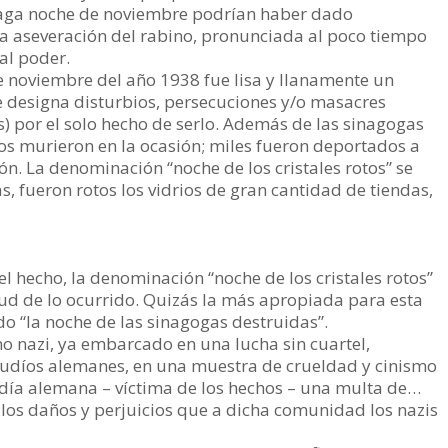
iaga noche de noviembre podrían haber dado
ia aseveración del rabino, pronunciada al poco tiempo
al poder.
e noviembre del año 1938 fue lisa y llanamente un
 designa disturbios, persecuciones y/o masacres
) por el solo hecho de serlo. Además de las sinagogas
íos murieron en la ocasión; miles fueron deportados a
n. La denominación “noche de los cristales rotos” se
, fueron rotos los vidrios de gran cantidad de tiendas,
l hecho, la denominación “noche de los cristales rotos”
ud de lo ocurrido. Quizás la más apropiada para esta
do “la noche de las sinagogas destruidas”.
no nazi, ya embarcado en una lucha sin cuartel,
s judíos alemanes, en una muestra de crueldad y cinismo
día alemana – víctima de los hechos – una multa de…
los daños y perjuicios que a dicha comunidad los nazis