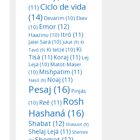
Ciclo de vida
(11)
(14)
Devarim
(10)
Ekev
Emor
(12)
(10)
Itró
(11)
Haazinu
(10)
Jaiei Sará
(10)
Jukat
(9)
Ki
Ki
Ki tetzé
(10)
Tavó
(9)
Tisá
(11)
Koraj
(11)
Lej
Lejá
(10)
Matot-Masei
Mishpatim
(11)
(10)
Noaj
(11)
Nasó
(9)
Pesaj
(16)
Pinjás
Rosh
Reé
(11)
(10)
Hashaná
(16)
Shabat
(12)
Shavuot
(9)
Shelaj Lejá
(11)
Shemini
Shemot
(12)