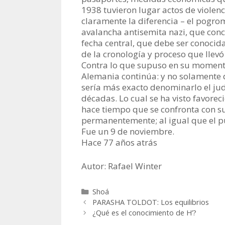
1938 tuvieron lugar actos de violen
claramente la diferencia – el pogr
avalancha antisemita nazi, que concl
fecha central, que debe ser conoci
de la cronología y proceso que llevó
Contra lo que supuso en su momento 
Alemania continúa: y no solamente 
sería más exacto denominarlo el ju
décadas. Lo cual se ha visto favorec
hace tiempo que se confronta con s
permanentemente; al igual que el p
Fue un 9 de noviembre.
Hace 77 años atrás
Autor: Rafael Winter
Categorías
Shoá
PARASHA TOLDOT: Los equilibrios
¿Qué es el conocimiento de H’?