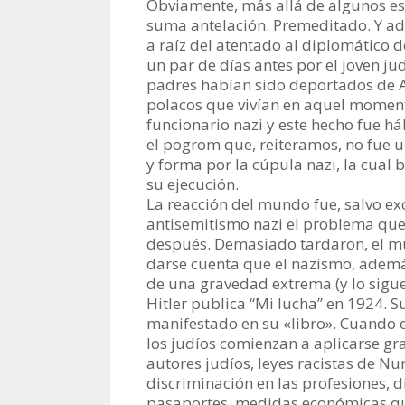
Obviamente, más allá de algunos est
suma antelación. Premeditado. Y ade
a raíz del atentado al diplomático 
un par de días antes por el joven j
padres habían sido deportados de Al
polacos que vivían en aquel momen
funcionario nazi y este hecho fue 
el pogrom que, reiteramos, no fue u
y forma por la cúpula nazi, la cua
su ejecución.
La reacción del mundo fue, salvo ex
antisemitismo nazi el problema qu
después. Demasiado tardaron, el mu
darse cuenta que el nazismo, además
de una gravedad extrema (y lo sigu
Hitler publica “Mi lucha” en 1924. 
manifestado en su «libro». Cuando 
los judíos comienzan a aplicarse g
autores judíos, leyes racistas de N
discriminación en las profesiones, d
pasaportes, medidas económicas que