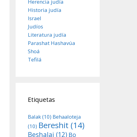
Herencia judía
Historia judía
Israel
Judíos
Literatura judía
Parashat Hashavúa
Shoá
Tefilá
Etiquetas
Balak
(10)
Behaaloteja
Bereshit
(14)
(10)
Beshalaj
(12)
Bo