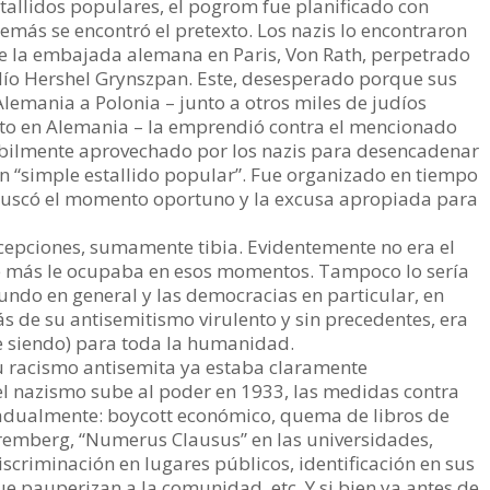
allidos populares, el pogrom fue planificado con
más se encontró el pretexto. Los nazis lo encontraron
de la embajada alemana en Paris, Von Rath, perpetrado
udío Hershel Grynszpan. Este, desesperado porque sus
emania a Polonia – junto a otros miles de judíos
to en Alemania – la emprendió contra el mencionado
hábilmente aprovechado por los nazis para desencadenar
n “simple estallido popular”. Fue organizado en tiempo
l buscó el momento oportuno y la excusa apropiada para
cepciones, sumamente tibia. Evidentemente no era el
e más le ocupaba en esos momentos. Tampoco lo sería
ndo en general y las democracias en particular, en
 de su antisemitismo virulento y sin precedentes, era
e siendo) para toda la humanidad.
Su racismo antisemita ya estaba claramente
el nazismo sube al poder en 1933, las medidas contra
radualmente: boycott económico, quema de libros de
uremberg, “Numerus Clausus” en las universidades,
iscriminación en lugares públicos, identificación en sus
 pauperizan a la comunidad, etc. Y si bien ya antes de