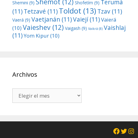
Shemot
(12)
Terumá
Shemini
(9)
Shofetím
(9)
Toldot
(13)
(11)
Tetzavé
(11)
Tzav
(11)
Vaetjanán
(11)
Vaiejí
(11)
Vaierá
Vaerá
(9)
Vaieshev
(12)
Vaishlaj
(10)
Vaigash
(9)
Vaikrá
(8)
(11)
Yom Kipur
(10)
Archivos
Archivos
Facebo
Twit
In