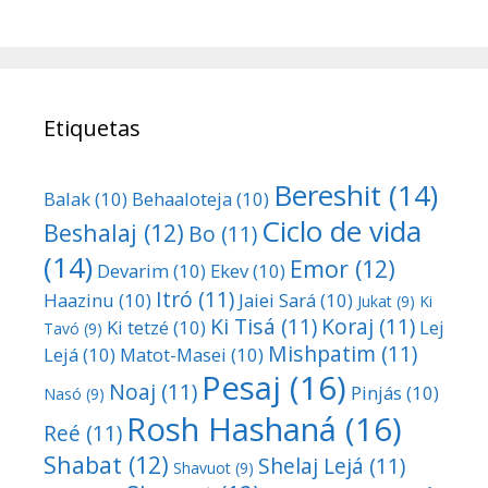
Etiquetas
Bereshit
(14)
Balak
(10)
Behaaloteja
(10)
Ciclo de vida
Beshalaj
(12)
Bo
(11)
(14)
Emor
(12)
Devarim
(10)
Ekev
(10)
Itró
(11)
Haazinu
(10)
Jaiei Sará
(10)
Jukat
(9)
Ki
Ki Tisá
(11)
Koraj
(11)
Ki tetzé
(10)
Lej
Tavó
(9)
Mishpatim
(11)
Lejá
(10)
Matot-Masei
(10)
Pesaj
(16)
Noaj
(11)
Pinjás
(10)
Nasó
(9)
Rosh Hashaná
(16)
Reé
(11)
Shabat
(12)
Shelaj Lejá
(11)
Shavuot
(9)