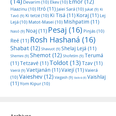
(14)
Emor
(12)
Devarim
(10)
Ekev
(10)
Itró
(11)
Haazinu
(10)
Jaiei Sará
(10)
Jukat
(9)
Ki
Ki Tisá
(11)
Koraj
(11)
Ki tetzé
(10)
Lej
Tavó
(9)
Mishpatim
(11)
Lejá
(10)
Matot-Masei
(10)
Pesaj
(16)
Noaj
(11)
Pinjás
(10)
Nasó
(9)
Rosh Hashaná
(16)
Reé
(11)
Shabat
(12)
Shelaj Lejá
(11)
Shavuot
(9)
Shemot
(12)
Terumá
Shemini
(9)
Shofetím
(9)
Toldot
(13)
(11)
Tetzavé
(11)
Tzav
(11)
Vaetjanán
(11)
Vaiejí
(11)
Vaierá
Vaerá
(9)
Vaieshev
(12)
Vaishlaj
(10)
Vaigash
(9)
Vaikrá
(8)
(11)
Yom Kipur
(10)