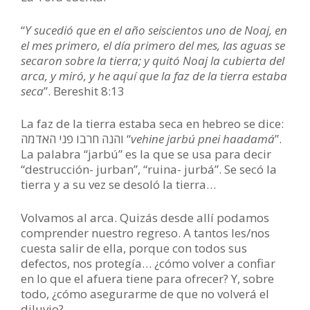
“
Y sucedió que en el año seiscientos uno de Noaj, en
el mes primero, el día primero del mes, las aguas se
secaron sobre la tierra; y quitó Noaj la cubierta del
arca, y miró, y he aquí que la faz de la tierra estaba
seca
”. Bereshit 8:13
La faz de la tierra estaba seca en hebreo se dice:
והנה חרבו פני האדמה “
vehine jarbú pnei haadamá
”.
La palabra “jarbú” es la que se usa para decir
“destrucción- jurban”, “ruina- jurbá”. Se secó la
tierra y a su vez se desoló la tierra…
Volvamos al arca. Quizás desde allí podamos
comprender nuestro regreso. A tantos les/nos
cuesta salir de ella, porque con todos sus
defectos, nos protegía… ¿cómo volver a confiar
en lo que el afuera tiene para ofrecer? Y, sobre
todo, ¿cómo asegurarme de que no volverá el
diluvio?