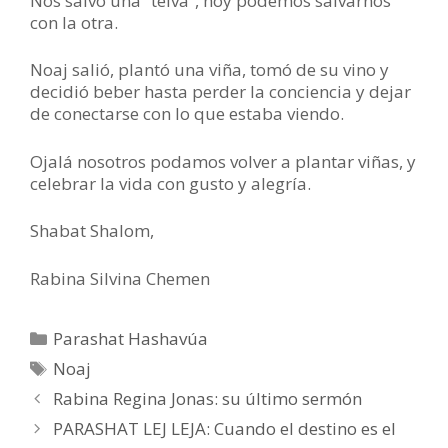
Nos salvó una “teivá”, hoy podemos salvarnos
con la otra.
Noaj salió, plantó una viña, tomó de su vino y
decidió beber hasta perder la conciencia y dejar
de conectarse con lo que estaba viendo.
Ojalá nosotros podamos volver a plantar viñas, y
celebrar la vida con gusto y alegría.
Shabat Shalom,
Rabina Silvina Chemen
Categorías
Parashat Hashavúa
Etiquetas
Noaj
Rabina Regina Jonas: su último sermón
PARASHAT LEJ LEJA: Cuando el destino es el