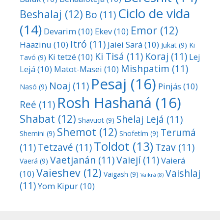
Ciclo de vida
Beshalaj
(12)
Bo
(11)
(14)
Emor
(12)
Devarim
(10)
Ekev
(10)
Itró
(11)
Haazinu
(10)
Jaiei Sará
(10)
Jukat
(9)
Ki
Ki Tisá
(11)
Koraj
(11)
Ki tetzé
(10)
Lej
Tavó
(9)
Mishpatim
(11)
Lejá
(10)
Matot-Masei
(10)
Pesaj
(16)
Noaj
(11)
Pinjás
(10)
Nasó
(9)
Rosh Hashaná
(16)
Reé
(11)
Shabat
(12)
Shelaj Lejá
(11)
Shavuot
(9)
Shemot
(12)
Terumá
Shemini
(9)
Shofetím
(9)
Toldot
(13)
(11)
Tetzavé
(11)
Tzav
(11)
Vaetjanán
(11)
Vaiejí
(11)
Vaierá
Vaerá
(9)
Vaieshev
(12)
Vaishlaj
(10)
Vaigash
(9)
Vaikrá
(8)
(11)
Yom Kipur
(10)