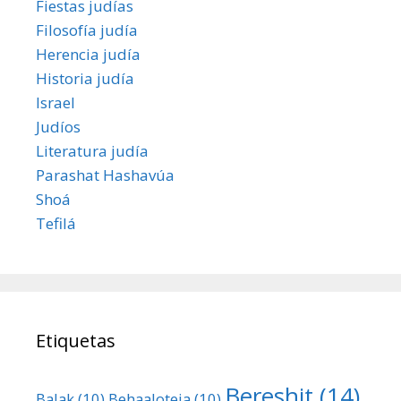
Fiestas judías
Filosofía judía
Herencia judía
Historia judía
Israel
Judíos
Literatura judía
Parashat Hashavúa
Shoá
Tefilá
Etiquetas
Bereshit
(14)
Balak
(10)
Behaaloteja
(10)