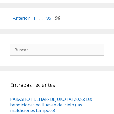
Página
Página
Página
←
Anterior
1
…
95
96
Buscar:
Entradas recientes
PARASHOT BEHAR- BEJUKOTAI 2026: las
bendiciones no llueven del cielo (las
maldiciones tampoco)