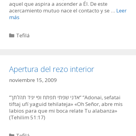
aquel que aspira a ascender a Él. De este
acercamiento mutuo nace el contacto y se …
Leer
más
Categorías
Tefilá
Apertura del rezo interior
noviembre 15, 2009
“אדני שפתי תפתח ופי יגיד תהלתך“ “Adonai, sefatai
tiftaj ufí yaguid tehilateja» «Oh Señor, abre mis
labios para que mi boca relate Tu alabanza»
(Tehilim 51:17)
Categorías
Tefilá