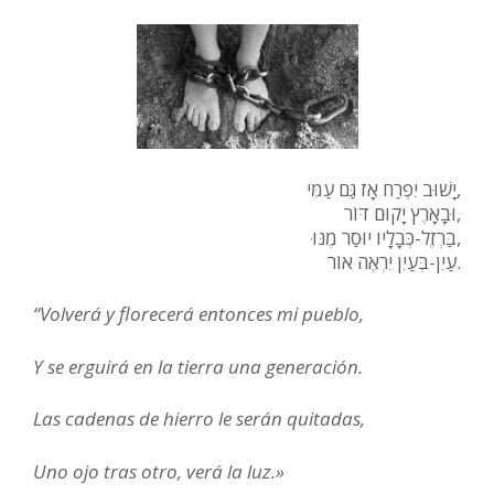
יָשׁוּב יִפְרַח אָז גַּם עַמִּי,
וּבָאָרֶץ יָקוּם דּוֹר,
בַּרְזֶל-כְּבָלָיו יוּסַר מֶנּוּ,
עַיִן-בְּעַיִן יִרְאֶה אוֹר.
“Volverá y florecerá entonces mi pueblo,
Y se erguirá en la tierra una generación.
Las cadenas de hierro le serán quitadas,
Uno ojo tras otro, verá la luz.»