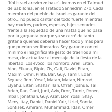
“Kol Israel arevim ze baze”- leemos en el Talmud
de Babilonia, en el Tratado Sanhedrín 27b. Cada
miembro del pueblo de Israel es garante del
otro… no puedo cantar del todo fuerte mientras
hay madres, padres, esposas, hijos sentados
frente a la sequedad de una matzá que no pasa
por la garganta porque ya se cerró de tanto
gritar a quienes deberían hacer todo y más para
que puedan ser liberados. Soy garante con mi
mínimo e insignificante gesto de traerlos a mi
mesa, de actualizar el mensaje de la fiesta de la
libertad. Los evoco, los nombro: Ariel, Eitan,
Alon, Elkana, Bipin, Ziv, Gali, David, Eitan,
Maxim, Omri, Pinta, Bar, Guy, Tamir, Edan,
Seguev, Rom, Yosef, Matan, Matan, Nimrod,
Elyahu, Eitan, Shahar, Ilan, Ofrah, Joshua, Tal,
Arieh, Ran, Gadi, Judi, Aviv, Dror, Tamir, Ronen,
Inbar, Jonathan, Guy, Asaf, Lior, Yossi, Shay,
Meny, Itay, Daniel, Daniel Yair, Uriel, Sontia,
Sontisek, Amiram, Muhammad, Idan, Omer,