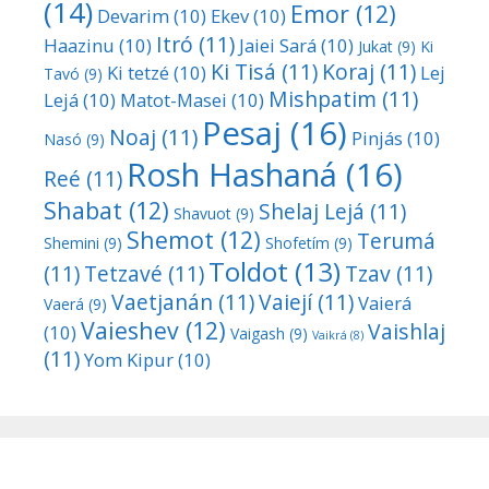
(14)
Emor
(12)
Devarim
(10)
Ekev
(10)
Itró
(11)
Haazinu
(10)
Jaiei Sará
(10)
Jukat
(9)
Ki
Ki Tisá
(11)
Koraj
(11)
Ki tetzé
(10)
Lej
Tavó
(9)
Mishpatim
(11)
Lejá
(10)
Matot-Masei
(10)
Pesaj
(16)
Noaj
(11)
Pinjás
(10)
Nasó
(9)
Rosh Hashaná
(16)
Reé
(11)
Shabat
(12)
Shelaj Lejá
(11)
Shavuot
(9)
Shemot
(12)
Terumá
Shemini
(9)
Shofetím
(9)
Toldot
(13)
(11)
Tetzavé
(11)
Tzav
(11)
Vaetjanán
(11)
Vaiejí
(11)
Vaierá
Vaerá
(9)
Vaieshev
(12)
Vaishlaj
(10)
Vaigash
(9)
Vaikrá
(8)
(11)
Yom Kipur
(10)