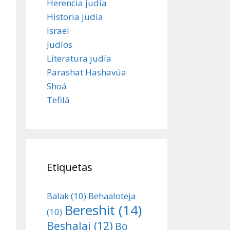
Herencia judía
Historia judía
Israel
Judíos
Literatura judía
Parashat Hashavúa
Shoá
Tefilá
Etiquetas
Balak
(10)
Behaaloteja
Bereshit
(14)
(10)
Beshalaj
(12)
Bo