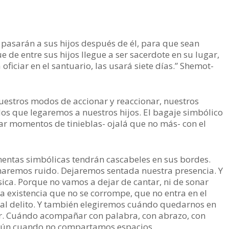
pasarán a sus hijos después de él, para que sean
e de entre sus hijos llegue a ser sacerdote en su lugar,
oficiar en el santuario, las usará siete días.” Shemot-
Nuestros modos de accionar y reaccionar, nuestros
dos que legaremos a nuestros hijos. El bagaje simbólico
ar momentos de tinieblas- ojalá que no más- con el
mentas simbólicas tendrán cascabeles en sus bordes.
 haremos ruido. Dejaremos sentada nuestra presencia. Y
a. Porque no vamos a dejar de cantar, ni de sonar
 existencia que no se corrompe, que no entra en el
e al delito. Y también elegiremos cuándo quedarnos en
lor. Cuándo acompañar con palabra, con abrazo, con
 aún cuando no compartamos espacios.