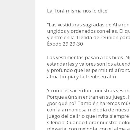
La Torá misma nos lo dice:
“Las vestiduras sagradas de Aharón 
ungidos y ordenados con ellas. El qu
y entre en la Tienda de reunión para 
Éxodo 29:29-30
Las vestimentas pasan a los hijos. 
estandartes y valores son los atuen
y profundo que les permitirá afront
alma limpia y la frente en alto.
Y como el sacerdote, nuestras vesti
Porque aún sin entran en su juego,
¿por qué no? También haremos músic
con la armoniosa melodía de nuestra
juego del delirio que invita siempr
silencio. Cuándo llorar nuestro do
plegaria, con melodía, con el alma