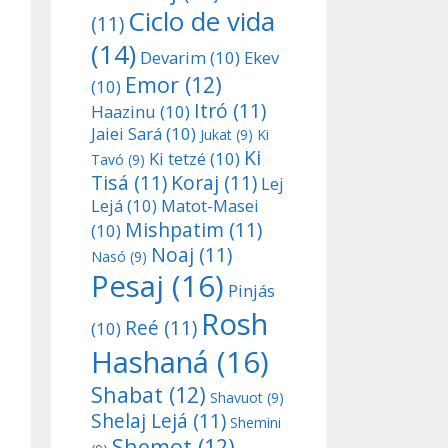
Ciclo de vida
(11)
(14)
Devarim
(10)
Ekev
Emor
(12)
(10)
Itró
(11)
Haazinu
(10)
Jaiei Sará
(10)
Jukat
(9)
Ki
Ki
Ki tetzé
(10)
Tavó
(9)
Tisá
(11)
Koraj
(11)
Lej
Lejá
(10)
Matot-Masei
Mishpatim
(11)
(10)
Noaj
(11)
Nasó
(9)
Pesaj
(16)
Pinjás
Rosh
Reé
(11)
(10)
Hashaná
(16)
Shabat
(12)
Shavuot
(9)
Shelaj Lejá
(11)
Shemini
Shemot
(12)