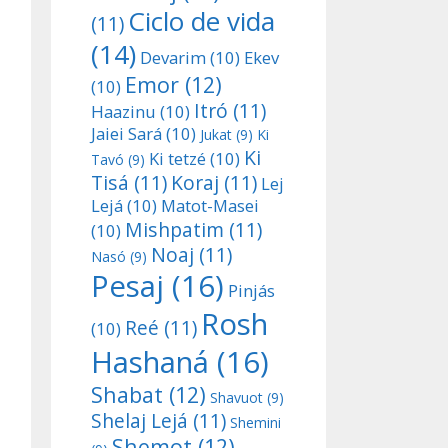
Ciclo de vida
(11)
(14)
Devarim
(10)
Ekev
Emor
(12)
(10)
Itró
(11)
Haazinu
(10)
Jaiei Sará
(10)
Jukat
(9)
Ki
Ki
Ki tetzé
(10)
Tavó
(9)
Tisá
(11)
Koraj
(11)
Lej
Lejá
(10)
Matot-Masei
Mishpatim
(11)
(10)
Noaj
(11)
Nasó
(9)
Pesaj
(16)
Pinjás
Rosh
Reé
(11)
(10)
Hashaná
(16)
Shabat
(12)
Shavuot
(9)
Shelaj Lejá
(11)
Shemini
Shemot
(12)