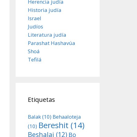
Herencia judía
Historia judía
Israel
Judíos
Literatura judía
Parashat Hashavúa
Shoá
Tefilá
Etiquetas
Balak
(10)
Behaaloteja
Bereshit
(14)
(10)
Beshalaj
(12)
Bo