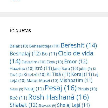
Etiquetas
Bereshit
(14)
Balak
(10)
Behaaloteja
(10)
Ciclo de vida
Beshalaj
(12)
Bo
(11)
(14)
Emor
(12)
Devarim
(10)
Ekev
(10)
Itró
(11)
Haazinu
(10)
Jaiei Sará
(10)
Jukat
(9)
Ki
Ki Tisá
(11)
Koraj
(11)
Ki tetzé
(10)
Lej
Tavó
(9)
Mishpatim
(11)
Lejá
(10)
Matot-Masei
(10)
Pesaj
(16)
Noaj
(11)
Pinjás
(10)
Nasó
(9)
Rosh Hashaná
(16)
Reé
(11)
Shabat
(12)
Shelaj Lejá
(11)
Shavuot
(9)