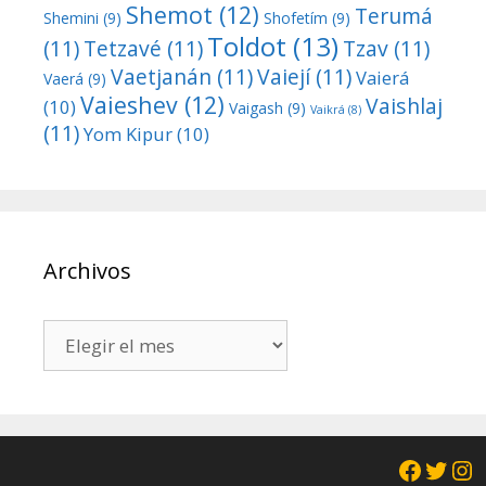
Shemot
(12)
Terumá
Shemini
(9)
Shofetím
(9)
Toldot
(13)
(11)
Tetzavé
(11)
Tzav
(11)
Vaetjanán
(11)
Vaiejí
(11)
Vaierá
Vaerá
(9)
Vaieshev
(12)
Vaishlaj
(10)
Vaigash
(9)
Vaikrá
(8)
(11)
Yom Kipur
(10)
Archivos
Archivos
Facebo
Twit
In