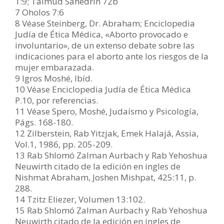
1:9; Talmud Sanedrín 72b
7 Oholos 7:6
8 Véase Steinberg, Dr. Abraham; Enciclopedia
Judía de Ética Médica, «Aborto provocado e
involuntario», de un extenso debate sobre las
indicaciones para el aborto ante los riesgos de la
mujer embarazada.
9 Igros Moshé, Ibíd.
10 Véase Enciclopedia Judía de Ética Médica
P.10, por referencias.
11 Véase Spero, Moshé, Judaísmo y Psicología,
Págs. 168-180.
12 Zilberstein, Rab Yitzjak, Emek Halajá, Assia,
Vol.1, 1986, pp. 205-209.
13 Rab Shlomó Zalman Aurbach y Rab Yehoshua
Neuwirth citado de la edición en ingles de
Nishmat Abraham, Joshen Mishpat, 425:11, p.
288.
14 Tzitz Eliezer, Volumen 13:102.
15 Rab Shlomó Zalman Aurbach y Rab Yehoshua
Neuwirth citado de la edición en ingles de