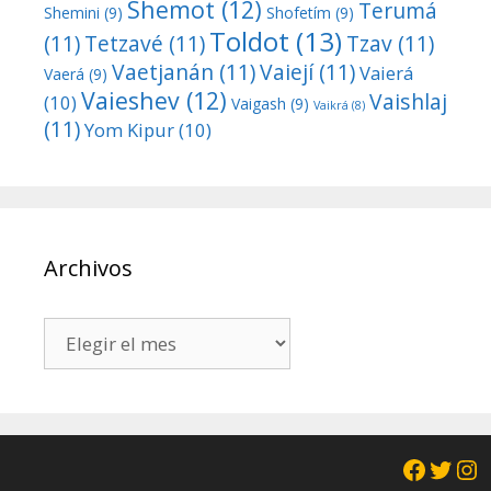
Shemot
(12)
Terumá
Shemini
(9)
Shofetím
(9)
Toldot
(13)
(11)
Tetzavé
(11)
Tzav
(11)
Vaetjanán
(11)
Vaiejí
(11)
Vaierá
Vaerá
(9)
Vaieshev
(12)
Vaishlaj
(10)
Vaigash
(9)
Vaikrá
(8)
(11)
Yom Kipur
(10)
Archivos
Archivos
Facebo
Twit
In