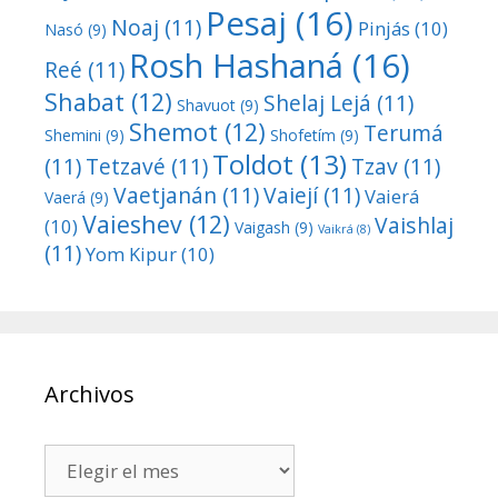
Pesaj
(16)
Noaj
(11)
Pinjás
(10)
Nasó
(9)
Rosh Hashaná
(16)
Reé
(11)
Shabat
(12)
Shelaj Lejá
(11)
Shavuot
(9)
Shemot
(12)
Terumá
Shemini
(9)
Shofetím
(9)
Toldot
(13)
(11)
Tetzavé
(11)
Tzav
(11)
Vaetjanán
(11)
Vaiejí
(11)
Vaierá
Vaerá
(9)
Vaieshev
(12)
Vaishlaj
(10)
Vaigash
(9)
Vaikrá
(8)
(11)
Yom Kipur
(10)
Archivos
Archivos