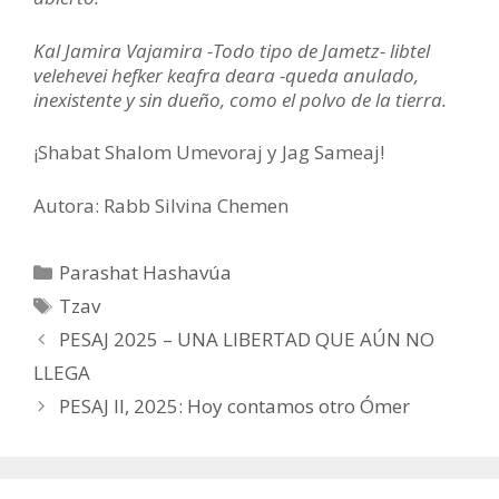
Kal Jamira Vajamira -Todo tipo de Jametz- libtel
velehevei hefker keafra deara -queda anulado,
inexistente y sin dueño, como el polvo de la tierra.
¡Shabat Shalom Umevoraj y Jag Sameaj!
Autora: Rabb Silvina Chemen
Categorías
Parashat Hashavúa
Etiquetas
Tzav
PESAJ 2025 – UNA LIBERTAD QUE AÚN NO
LLEGA
PESAJ II, 2025: Hoy contamos otro Ómer