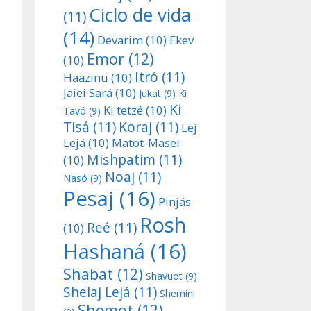
Ciclo de vida
(11)
(14)
Devarim
(10)
Ekev
Emor
(12)
(10)
Itró
(11)
Haazinu
(10)
Jaiei Sará
(10)
Jukat
(9)
Ki
Ki
Ki tetzé
(10)
Tavó
(9)
Tisá
(11)
Koraj
(11)
Lej
Lejá
(10)
Matot-Masei
Mishpatim
(11)
(10)
Noaj
(11)
Nasó
(9)
Pesaj
(16)
Pinjás
Rosh
Reé
(11)
(10)
Hashaná
(16)
Shabat
(12)
Shavuot
(9)
Shelaj Lejá
(11)
Shemini
Shemot
(12)