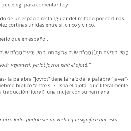
o que elegí para comentar hoy.
o de un espacio rectangular delimitado por cortinas.
ez cortinas unidas entre sí, cinco y cinco.
erlo que en español.
חֲמֵ֣שׁ הַיְרִיעֹ֗ת תִּֽהְיֶ֙יןָ֙ חֹֽבְרֹ֔ת אִשָּׁ֖ה אֶל־אֲחֹתָ֑הּ וְחָמֵ֤שׁ יְרִיעֹת֙ חֹֽבְרֹ֔ת אִשָּׁ֖
jotá, vejamesh yeriot jovrot ishá el ajotá.”
s- la palabra “jovrot” tiene la raíz de la palabra “javer”-
breo bíblico “entre sí”? “Ishá el ajotá- que literalmente
a traducción literal): una mujer con su hermana.
r otro lado, podría ser un verbo que significa que esta