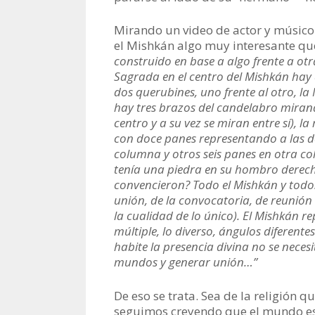
Mirando un video de actor y músic
el Mishkán algo muy interesante que
construido en base a algo frente a otr
Sagrada en el centro del Mishkán hay d
dos querubines, uno frente al otro, l
hay tres brazos del candelabro miran
centro y a su vez se miran entre sí), 
con doce panes representando a las d
columna y otros seis panes en otra co
tenía una piedra en su hombro derech
convencieron? Todo el Mishkán y todos 
unión, de la convocatoria, de reunión 
la cualidad de lo único). El Mishkán 
múltiple, lo diverso, ángulos diferent
habite la presencia divina no se necesi
mundos y generar unión…”
De eso se trata. Sea de la religión q
seguimos creyendo que el mundo es d