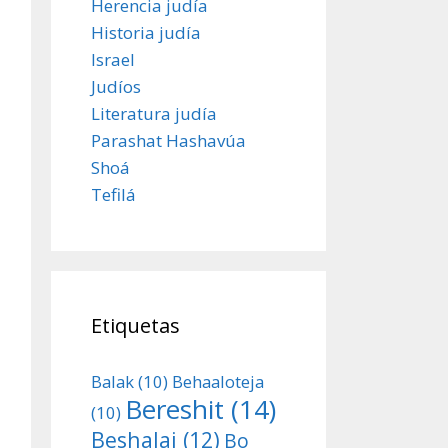
Herencia judía
Historia judía
Israel
Judíos
Literatura judía
Parashat Hashavúa
Shoá
Tefilá
Etiquetas
Balak
(10)
Behaaloteja
Bereshit
(14)
(10)
Beshalaj
(12)
Bo