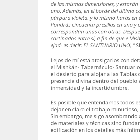
de las mismas dimensiones, y estarán 
uno. Además, en el borde del último co
púrpura violeta, y lo mismo harás en e
Pondrás cincuenta presillas en uno y c
correspondan unas con otras. Después 
cortinados entre sí, a fin de que e Mi
ejad- es decir: EL SANTUARIO UNO).”
S
Lejos de mí está atosigarlos con det
el Mishkán- Tabernáculo- Santuario
el desierto para alojar a las Tablas 
presencia divina dentro del pueblo 
inmensidad y la incertidumbre.
Es posible que entendamos todos est
dejar en claro el trabajo minucioso,
Sin embargo, me sigo asombrando cu
de materiales y técnicas sino fund
edificación en los detalles más ínfi