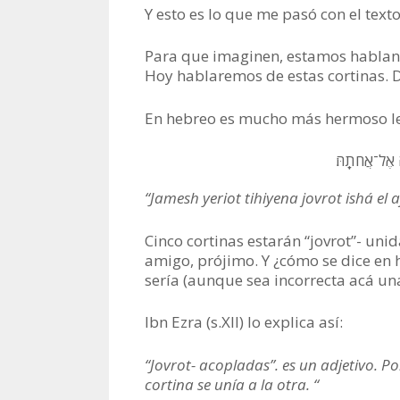
Y esto es lo que me pasó con el text
Para que imaginen, estamos habland
Hoy hablaremos de estas cortinas. Di
En hebreo es mucho más hermoso le
ה אֶל־אֲחֹתָֽהּ׃
“Jamesh yeriot tihiyena jovrot ishá el a
Cinco cortinas estarán “jovrot”- unida
amigo, prójimo. Y ¿cómo se dice en he
sería (aunque sea incorrecta acá un
Ibn Ezra (s.XII) lo explica así:
“Jovrot- acopladas”. es un adjetivo. Po
cortina se unía a la otra. “