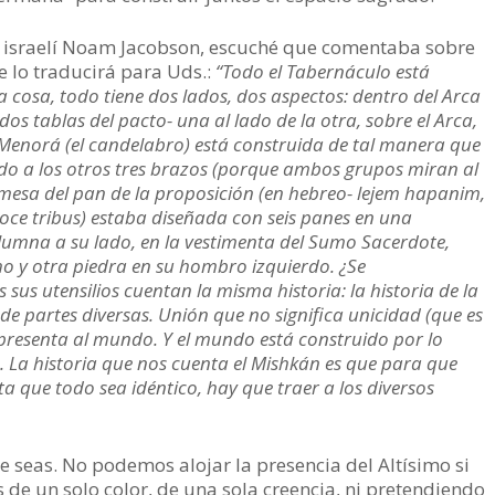
o israelí Noam Jacobson, escuché que comentaba sobre
 lo traducirá para Uds.:
“Todo el Tabernáculo está
a cosa, todo tiene dos lados, dos aspectos: dentro del Arca
os tablas del pacto- una al lado de la otra, sobre el Arca,
a Menorá (el candelabro) está construida de tal manera que
do a los otros tres brazos (porque ambos grupos miran al
la mesa del pan de la proposición (en hebreo- lejem hapanim,
oce tribus) estaba diseñada con seis panes en una
lumna a su lado, en la vestimenta del Sumo Sacerdote,
o y otra piedra en su hombro izquierdo. ¿Se
sus utensilios cuentan la misma historia: la historia de la
de partes diversas. Unión que no significa unicidad (que es
representa al mundo. Y el mundo está construido por lo
es. La historia que nos cuenta el Mishkán es que para que
ta que todo sea idéntico, hay que traer a los diversos
ue seas. No podemos alojar la presencia del Altísimo si
e un solo color, de una sola creencia, ni pretendiendo