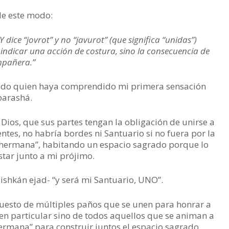
de este modo:
 dice “jovrot” y no “javurot” (que significa “unidas”)
 indicar una acción de costura, sino la consecuencia de
mpañera.”
ado quien haya comprendido mi primera sensación
 parashá.
Dios, que sus partes tengan la obligación de unirse a
entes, no habría bordes ni Santuario si no fuera por la
u hermana”, habitando un espacio sagrado porque lo
star junto a mi prójimo.
Mishkán ejad- “y será mi Santuario, UNO”.
uesto de múltiples paños que se unen para honrar a
 en particular sino de todos aquellos que se animan a
ermana” para construir juntos el espacio sagrado.