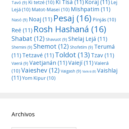
Ki Tisá
(11)
Koraj
(11)
Ki tetzé
(10)
Lej
Tavó
(9)
Mishpatim
(11)
Lejá
(10)
Matot-Masei
(10)
Pesaj
(16)
Noaj
(11)
Pinjás
(10)
Nasó
(9)
Rosh Hashaná
(16)
Reé
(11)
Shabat
(12)
Shelaj Lejá
(11)
Shavuot
(9)
Shemot
(12)
Terumá
Shemini
(9)
Shofetím
(9)
Toldot
(13)
(11)
Tetzavé
(11)
Tzav
(11)
Vaetjanán
(11)
Vaiejí
(11)
Vaierá
Vaerá
(9)
Vaieshev
(12)
Vaishlaj
(10)
Vaigash
(9)
Vaikrá
(8)
(11)
Yom Kipur
(10)
Archivos