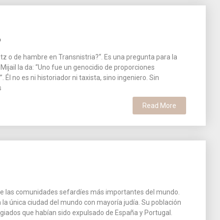
o
z o de hambre en Transnistria?“. Es una pregunta para la
jail la da: “Uno fue un genocidio de proporciones
. Él no es ni historiador ni taxista, sino ingeniero. Sin
s
Read More
de las comunidades sefardíes más importantes del mundo.
 la única ciudad del mundo con mayoría judía. Su población
giados que habían sido expulsado de España y Portugal.