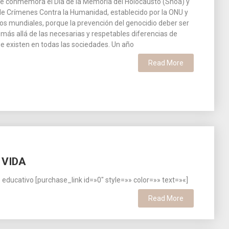
se conmemora el Día de la Memoria del Holocausto (Shoá) y
e Crímenes Contra la Humanidad, establecido por la ONU y
s mundiales, porque la prevención del genocidio deber ser
más allá de las necesarias y respetables diferencias de
 existen en todas las sociedades. Un año
Read More
 VIDA
educativo [purchase_link id=»0″ style=»» color=»» text=»«]
Read More