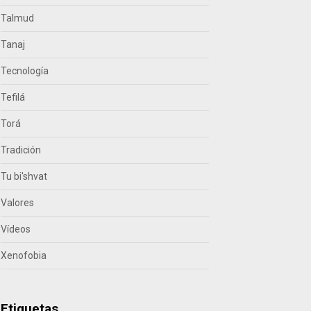
Talmud
Tanaj
Tecnología
Tefilá
Torá
Tradición
Tu bi'shvat
Valores
Vídeos
Xenofobia
Etiquetas