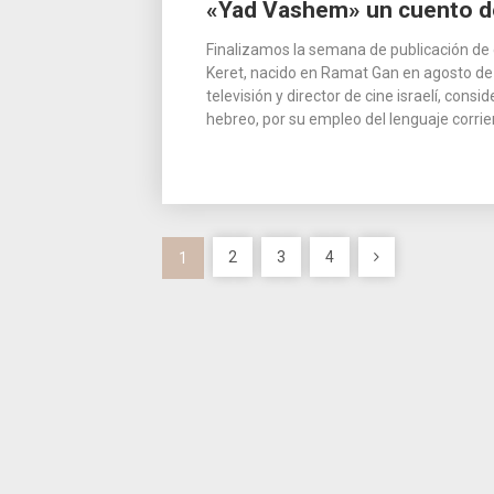
«Yad Vashem» un cuento de
Finalizamos la semana de publicación de 
Keret, nacido en Ramat Gan en agosto de 1
televisión y director de cine israelí, co
hebreo, por su empleo del lenguaje corrie
Paginación
2
3
4
1
de
entradas