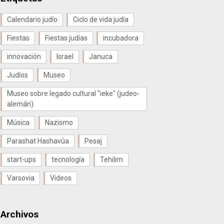
Calendario judío
Ciclo de vida judía
Fiestas
Fiestas judías
incubadora
innovación
Israel
Januca
Judíos
Museo
Museo sobre legado cultural "ieke" (judeo-
alemán)
Música
Nazismo
Parashat Hashavúa
Pesaj
start-ups
tecnología
Tehilim
Varsovia
Videos
Archivos