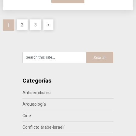
Paginación
2
3
1
de
entradas
Categorías
Antisemitismo
Arqueología
Cine
Conflicto árabe-israelí