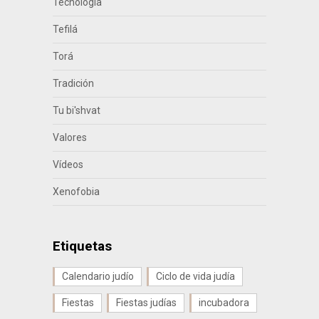
Tecnología
Tefilá
Torá
Tradición
Tu bi'shvat
Valores
Vídeos
Xenofobia
Etiquetas
Calendario judío
Ciclo de vida judía
Fiestas
Fiestas judías
incubadora