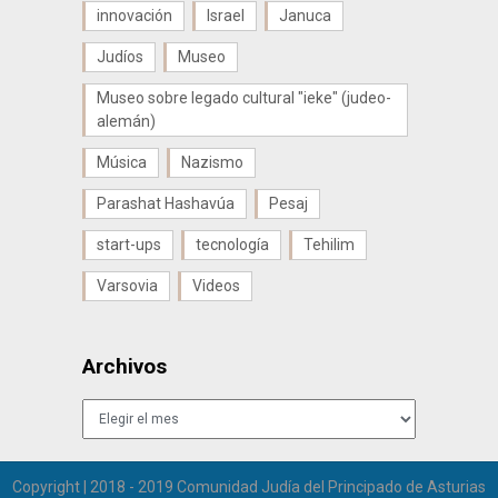
innovación
Israel
Januca
Judíos
Museo
Museo sobre legado cultural "ieke" (judeo-
alemán)
Música
Nazismo
Parashat Hashavúa
Pesaj
start-ups
tecnología
Tehilim
Varsovia
Videos
Archivos
Archivos
Copyright | 2018 - 2019 Comunidad Judía del Principado de Asturias