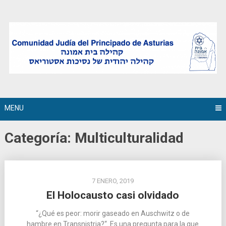
Skip
to
content
MENU
Categoría:
Multiculturalidad
7 ENERO, 2019
El Holocausto casi olvidado
“¿Qué es peor: morir gaseado en Auschwitz o de
hambre en Transnistria?“. Es una pregunta para la que