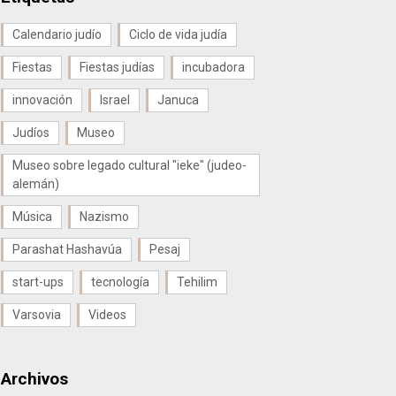
Calendario judío
Ciclo de vida judía
Fiestas
Fiestas judías
incubadora
innovación
Israel
Januca
Judíos
Museo
Museo sobre legado cultural "ieke" (judeo-
alemán)
Música
Nazismo
Parashat Hashavúa
Pesaj
start-ups
tecnología
Tehilim
Varsovia
Videos
Archivos