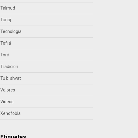
Talmud
Tanaj
Tecnología
Tefilá
Torá
Tradición
Tu bi'shvat
Valores
Vídeos
Xenofobia
Etiquetas