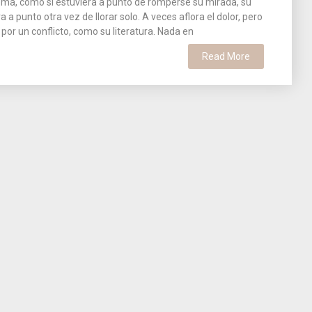
ma, como si estuviera a punto de romperse su mirada, su
a a punto otra vez de llorar solo. A veces aflora el dolor, pero
por un conflicto, como su literatura. Nada en
Read More