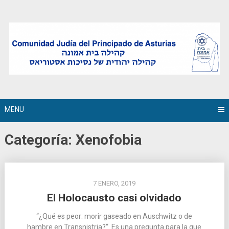
Skip
to
content
MENU
Categoría:
Xenofobia
7 ENERO, 2019
El Holocausto casi olvidado
“¿Qué es peor: morir gaseado en Auschwitz o de
hambre en Transnistria?“. Es una pregunta para la que