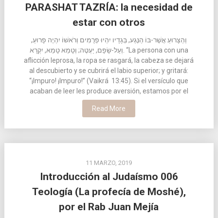
PARASHAT TAZRÍA: la necesidad de
estar con otros
וְהַצָּרוּעַ אֲשֶׁר-בּוֹ הַנֶּגַע, בְּגָדָיו יִהְיוּ פְרֻמִים וְרֹאשׁוֹ יִהְיֶה פָרוּעַ,
וְעַל-שָׂפָם, יַעְטֶה; וְטָמֵא טָמֵא, יִקְרָא. “La persona con una
aflicción leprosa, la ropa se rasgará, la cabeza se dejará
al descubierto y se cubrirá el labio superior; y gritará:
“¡Impuro! ¡Impuro!” (Vaikrá 13:45). Si el versículo que
acaban de leer les produce aversión, estamos por el
Read More
11 MARZO, 2019
Introducción al Judaísmo 006
Teología (La profecía de Moshé),
por el Rab Juan Mejía