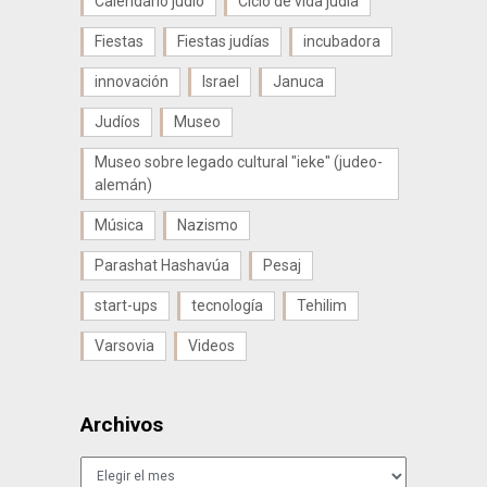
Calendario judío
Ciclo de vida judía
Fiestas
Fiestas judías
incubadora
innovación
Israel
Januca
Judíos
Museo
Museo sobre legado cultural "ieke" (judeo-
alemán)
Música
Nazismo
Parashat Hashavúa
Pesaj
start-ups
tecnología
Tehilim
Varsovia
Videos
Archivos
Archivos