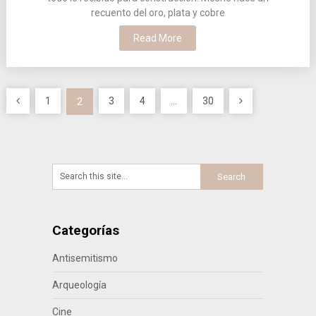
recuento del oro, plata y cobre
Read More
Paginación
1
3
4
…
30
2
de
entradas
Categorías
Antisemitismo
Arqueología
Cine