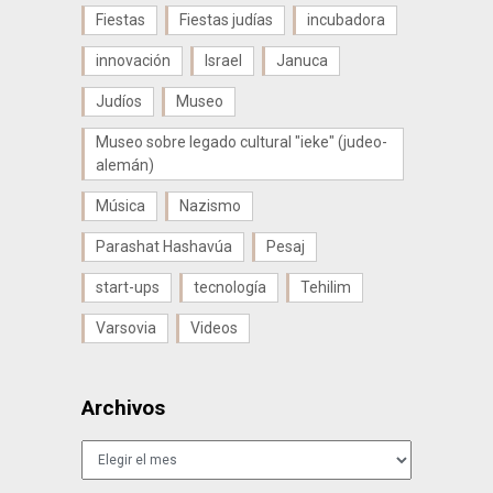
Fiestas
Fiestas judías
incubadora
innovación
Israel
Januca
Judíos
Museo
Museo sobre legado cultural "ieke" (judeo-
alemán)
Música
Nazismo
Parashat Hashavúa
Pesaj
start-ups
tecnología
Tehilim
Varsovia
Videos
Archivos
Archivos