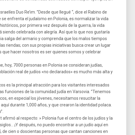
israelíes Duo Re’im. ”Desde que llegué “, dice el Rabino de
 se enfrenta el judaísmo en Polonia, es normalizar la vida
istóricos, por primera vez después de la guerra, la vida
tá siendo celebrada con alegría. Así que lo que nos gustaría
onia salga del armario y comprenda que los malos tiempos
las riendas; con sus propias iniciativas busca crear un lugar
os que hacer nosotros es ser quienes somos y celebrar
ue, hoy, 7000 personas en Polonia se consideran judías,
oblación real de judíos «no declarados» es mucho más alta y
os es la principal atracción para los visitantes interesados
na las funciones de la comunidad judía en Varsovia. ”Tenemos
os, en especial los jóvenes, necesitamos resucitar la
on aquí durante 1,000 años, y que crearon la identidad polaca.
”.
afirmó al respecto: » Polonia fue el centro de los judíos y la
 siglos… ¡Y después, no puedo encontrar a un judío aquí en
í, de cien o doscientas personas que cantan canciones en