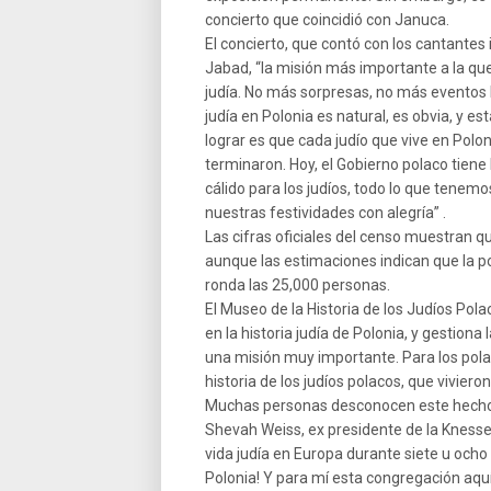
concierto que coincidió con Januca.
El concierto, que contó con los cantantes 
Jabad, “la misión más importante a la que
judía. No más sorpresas, no más eventos h
judía en Polonia es natural, es obvia, y es
lograr es que cada judío que vive en Pol
terminaron. Hoy, el Gobierno polaco tiene 
cálido para los judíos, todo lo que tenem
nuestras festividades con alegría” .
Las cifras oficiales del censo muestran q
aunque las estimaciones indican que la p
ronda las 25,000 personas.
El Museo de la Historia de los Judíos Polac
en la historia judía de Polonia, y gestio
una misión muy importante. Para los polac
historia de los judíos polacos, que vivier
Muchas personas desconocen este hecho
Shevah Weiss, ex presidente de la Knesset 
vida judía en Europa durante siete u ocho
Polonia! Y para mí esta congregación aqu