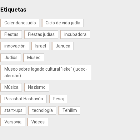
Etiquetas
Calendario judío
Ciclo de vida judía
Fiestas
Fiestas judías
incubadora
innovación
Israel
Januca
Judíos
Museo
Museo sobre legado cultural "ieke" (judeo-
alemán)
Música
Nazismo
Parashat Hashavúa
Pesaj
start-ups
tecnología
Tehilim
Varsovia
Videos