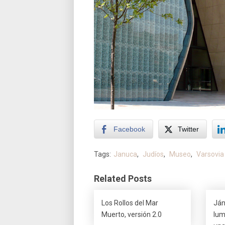
Facebook
Twitter
Tags:
Januca
,
Judíos
,
Museo
,
Varsovia
Related Posts
Los Rollos del Mar
Ján
Muerto, versión 2.0
lum