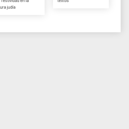
 festividad en la
textos
tura judía