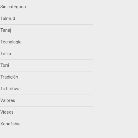
Sin categoría
Talmud
Tanaj
Tecnología
Tefilá
Torá
Tradición
Tu bi'shvat
Valores
Vídeos
Xenofobia