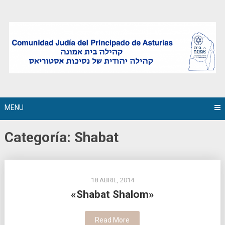
Skip
to
content
MENU
Categoría:
Shabat
18 ABRIL, 2014
«Shabat Shalom»
Read More