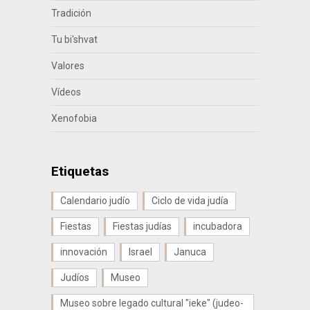
Tradición
Tu bi'shvat
Valores
Vídeos
Xenofobia
Etiquetas
Calendario judío
Ciclo de vida judía
Fiestas
Fiestas judías
incubadora
innovación
Israel
Januca
Judíos
Museo
Museo sobre legado cultural "ieke" (judeo-