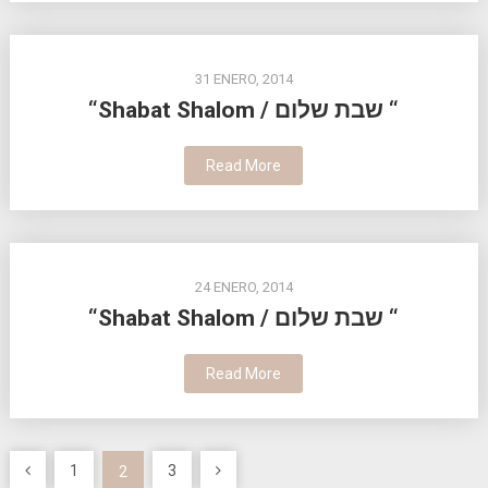
31 ENERO, 2014
“Shabat Shalom / שבת שלום “
Read More
24 ENERO, 2014
“Shabat Shalom / שבת שלום “
Read More
Paginación
1
3
2