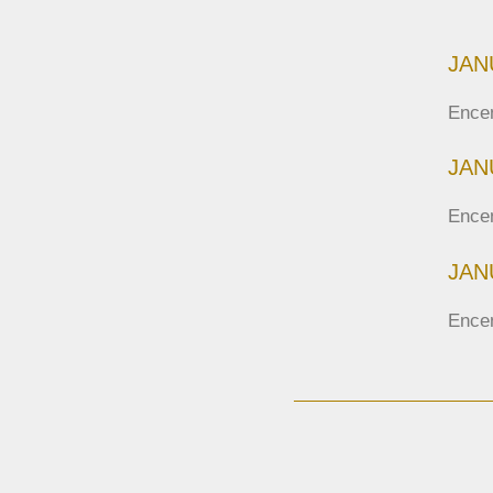
JAN
Ence
JANU
Encen
JANU
Ence