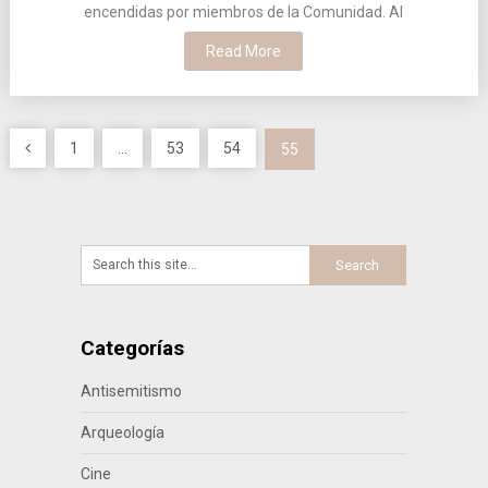
encendidas por miembros de la Comunidad. Al
Read More
Paginación
1
…
53
54
55
de
entradas
Categorías
Antisemitismo
Arqueología
Cine