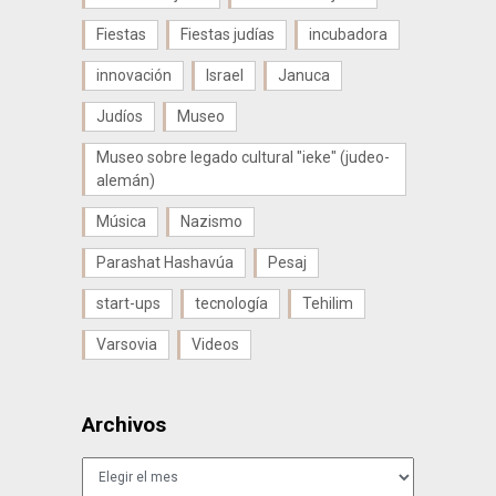
Fiestas
Fiestas judías
incubadora
innovación
Israel
Januca
Judíos
Museo
Museo sobre legado cultural "ieke" (judeo-
alemán)
Música
Nazismo
Parashat Hashavúa
Pesaj
start-ups
tecnología
Tehilim
Varsovia
Videos
Archivos
Archivos